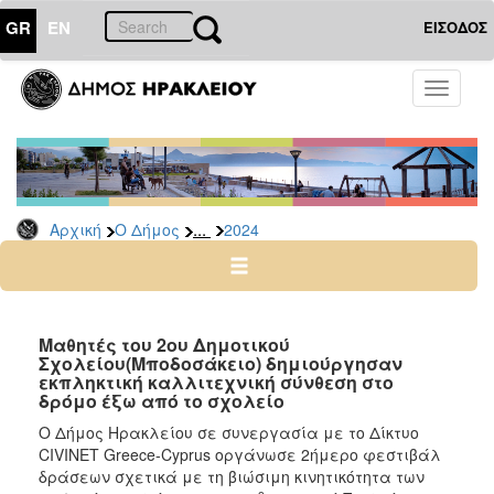
GR
EN
ΕΙΣΟΔΟΣ
Ο
Toggle
ΔΗΜΟΣ
navigati
Δελτία
Τύπου
Αρχείο
...
Αρχική
Ο Δήμος
2024
2026
2025
2024
2023
Μαθητές του 2ου Δημοτικού
Σχολείου(Μποδοσάκειο) δημιούργησαν
2022
εκπληκτική καλλιτεχνική σύνθεση στο
2021
δρόμο έξω από το σχολείο
2020
Ο Δήμος Ηρακλείου σε συνεργασία με το Δίκτυο
CIVINET Greece-Cyprus οργάνωσε 2ήμερο φεστιβάλ
2019
δράσεων σχετικά με τη βιώσιμη κινητικότητα των
ο