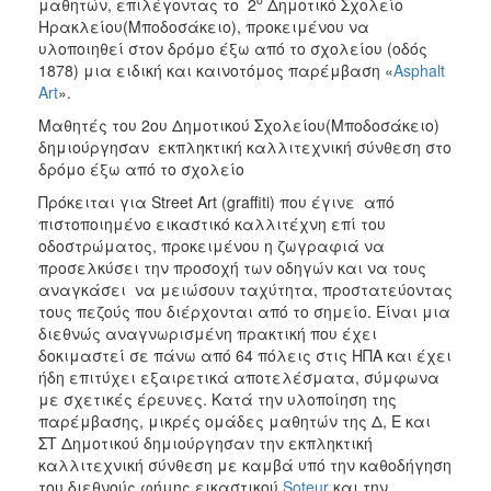
2018
μαθητών, επιλέγοντας το 2
Δημοτικό Σχολείο
Ηρακλείου(Μποδοσάκειο), προκειμένου να
2017
υλοποιηθεί στον δρόμο έξω από το σχολείου (οδός
2016
1878) μια ειδική και καινοτόμος παρέμβαση «
Asphalt
Art
».
2015
Μαθητές του 2ου Δημοτικού Σχολείου(Μποδοσάκειο)
2013
δημιούργησαν εκπληκτική καλλιτεχνική σύνθεση στο
2012
δρόμο έξω από το σχολείο
2011
Πρόκειται για Street Art (graffiti) που έγινε από
πιστοποιημένο εικαστικό καλλιτέχνη επί του
2010
οδοστρώματος, προκειμένου η ζωγραφιά να
2006
προσελκύσει την προσοχή των οδηγών και να τους
αναγκάσει να μειώσουν ταχύτητα, προστατεύοντας
τους πεζούς που διέρχονται από το σημείο. Είναι μια
διεθνώς αναγνωρισμένη πρακτική που έχει
δοκιμαστεί σε πάνω από 64 πόλεις στις ΗΠΑ και έχει
Ο
ήδη επιτύχει εξαιρετικά αποτελέσματα, σύμφωνα
ΤΟΠΟΣ
με σχετικές έρευνες. Κατά την υλοποίηση της
ΜΑΣ
παρέμβασης, μικρές ομάδες μαθητών της Δ, Ε και
ΣΤ Δημοτικού δημιούργησαν την εκπληκτική
ΠΟΛΙΤΙΣΜΟΣ
καλλιτεχνική σύνθεση με καμβά υπό την καθοδήγηση
του διεθνούς φήμης εικαστικού
Soteur
και την