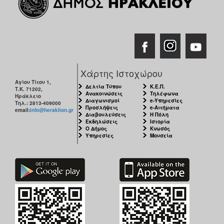
Χάρτης Ιστοχώρου
Αγίου Τίτου 1,
Δελτία Τύπου
Κ.Ε.Π.
Τ.Κ. 71202,
Ανακοινώσεις
Τηλέφωνα
Ηράκλειο
Διαγωνισμοί
e-Υπηρεσίες
Τηλ.: 2813-409000
Προσλήψεις
e-Αιτήματα
email:
info@heraklion.gr
Διαβουλεύσεις
Η Πόλη
Εκδηλώσεις
Ιστορία
Ο Δήμος
Κνωσός
Υπηρεσίες
Μουσεία