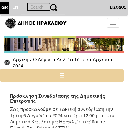
GR
EN
ΕΙΣΟΔΟΣ
Ο
Toggle
ΔΗΜΟΣ
navigati
Δελτία
Τύπου
Αρχείο
Αρχική
Ο Δήμος
Δελτία Τύπου
Αρχείο
2026
2024
2025
2024
2023
2022
Πρόσκληση Συνεδρίασης της Δημοτικής
Επιτροπής
2021
Σας προσκαλούμε σε τακτική συνεδρίαση την
2020
Τρίτη 6 Αυγούστου 2024 και ώρα 12.00 μ.μ., στο
2019
Δημοτικό Κατάστημα Ηρακλείου (αίθουσα
Ελευθ. Βενιζέλου-ΛΟΤΖΙΑ)