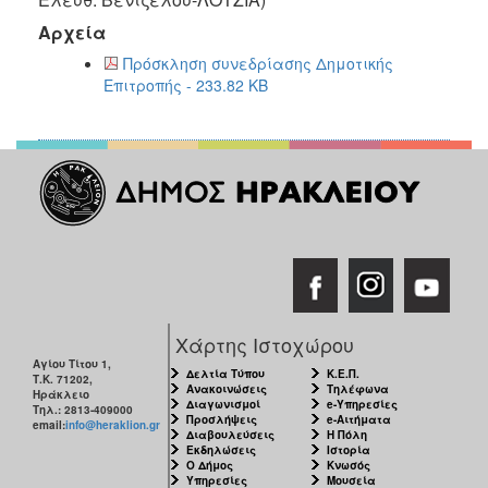
2018
Αρχεία
2017
Πρόσκληση συνεδρίασης Δημοτικής
2016
Επιτροπής - 233.82 KB
2015
2013
2012
2011
2010
2006
Χάρτης Ιστοχώρου
Αγίου Τίτου 1,
Ο
Δελτία Τύπου
Κ.Ε.Π.
Τ.Κ. 71202,
ΤΟΠΟΣ
Ανακοινώσεις
Τηλέφωνα
Ηράκλειο
ΜΑΣ
Διαγωνισμοί
e-Υπηρεσίες
Τηλ.: 2813-409000
Προσλήψεις
e-Αιτήματα
email:
info@heraklion.gr
Διαβουλεύσεις
Η Πόλη
ΠΟΛΙΤΙΣΜΟΣ
Εκδηλώσεις
Ιστορία
Ο Δήμος
Κνωσός
Υπηρεσίες
Μουσεία