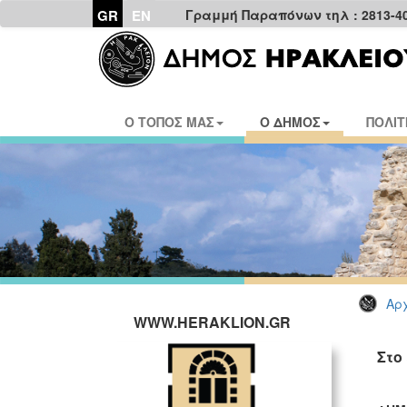
GR
EN
Γραμμή Παραπόνων τηλ : 2813-4
Ο ΤΟΠΟΣ ΜΑΣ
Ο ΔΗΜΟΣ
ΠΟΛΙΤ
Αρχ
WWW.HERAKLION.GR
Στο