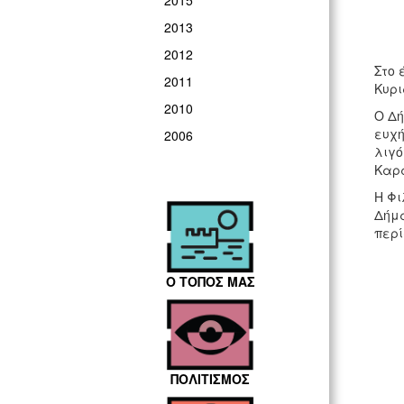
2015
2013
2012
Στο 
2011
Κυρι
2010
Ο Δή
ευχή
2006
λιγό
Καρα
Η Φι
Δήμα
περί
Ο ΤΟΠΟΣ ΜΑΣ
ΠΟΛΙΤΙΣΜΟΣ