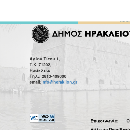
Αγίου Τίτου 1,
Τ.Κ. 71202,
Ηράκλειο
Τηλ.: 2813-409000
email:
info@heraklion.gr
Επικοινωνία
Ό
Δήλωση Προσβασ