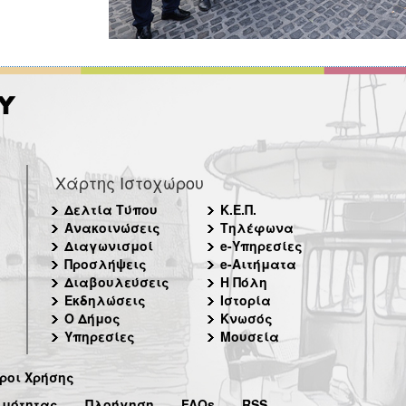
Χάρτης Ιστοχώρου
Δελτία Τύπου
Κ.Ε.Π.
Ανακοινώσεις
Τηλέφωνα
Διαγωνισμοί
e-Υπηρεσίες
Προσλήψεις
e-Αιτήματα
Διαβουλεύσεις
Η Πόλη
Εκδηλώσεις
Ιστορία
Ο Δήμος
Κνωσός
Υπηρεσίες
Μουσεία
ροι Χρήσης
ιμότητας
Πλοήγηση
FAQs
RSS