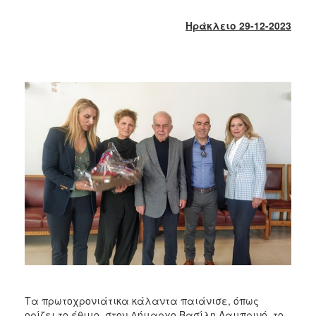
2018
2017
Ηράκλειο 29-12-2023
2016
2015
2013
2012
2011
2010
2006
Ο
ΤΟΠΟΣ
ΜΑΣ
ΠΟΛΙΤΙΣΜΟΣ
Τα πρωτοχρονιάτικα κάλαντα παιάνισε, όπως
ορίζει το έθιμο, στον Δήμαρχο Βασίλη Λαμπρινό, το