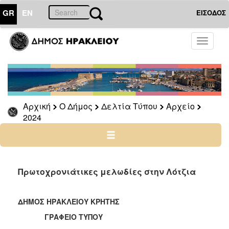
GR
EN
ΕΙΣΟΔΟΣ
Ο
Toggle
ΔΗΜΟΣ
navigati
Δελτία
Τύπου
Αρχείο
Αρχική
Ο Δήμος
Δελτία Τύπου
Αρχείο
2026
2024
2025
2024
2023
2022
Πρωτοχρονιάτικες μελωδίες στην Λότζια
2021
2020
ΔΗΜΟΣ ΗΡΑΚΛΕΙΟΥ ΚΡΗΤΗΣ
2019
ΓΡΑΦΕΙΟ ΤΥΠΟΥ