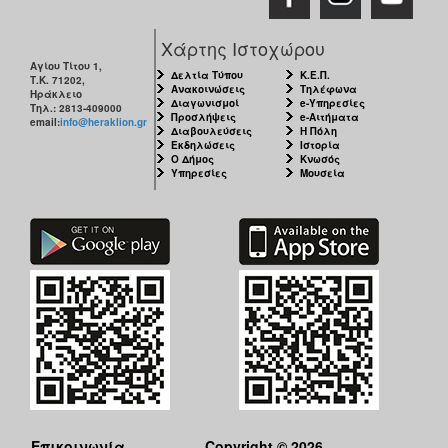
Χάρτης Ιστοχώρου
Αγίου Τίτου 1,
Δελτία Τύπου
Κ.Ε.Π.
Τ.Κ. 71202,
Ανακοινώσεις
Τηλέφωνα
Ηράκλειο
Διαγωνισμοί
e-Υπηρεσίες
Τηλ.: 2813-409000
Προσλήψεις
e-Αιτήματα
email:
info@heraklion.gr
Διαβουλεύσεις
Η Πόλη
Εκδηλώσεις
Ιστορία
Ο Δήμος
Κνωσός
Υπηρεσίες
Μουσεία
Επικοινωνία
Copyright © 2026