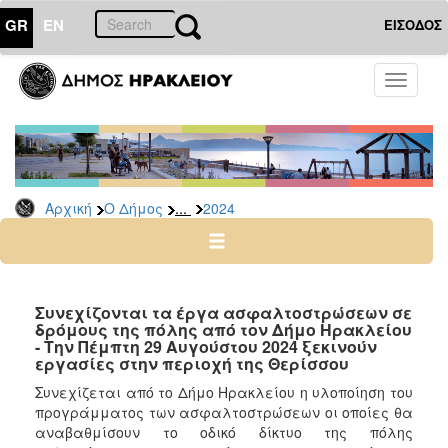
GR
EN
ΕΙΣΟΔΟΣ
Ο
Toggle
ΔΗΜΟΣ
navigati
Δελτία
Τύπου
Αρχείο
...
Αρχική
Ο Δήμος
2024
2026
2025
2024
2023
Συνεχίζονται τα έργα ασφαλτοστρώσεων σε
δρόμους της πόλης από τον Δήμο Ηρακλείου
2022
- Την Πέμπτη 29 Αυγούστου 2024 ξεκινούν
2021
εργασίες στην περιοχή της Θερίσσου
2020
Συνεχίζεται από το Δήμο Ηρακλείου η υλοποίηση του
προγράμματος των ασφαλτοστρώσεων οι οποίες θα
2019
αναβαθμίσουν το οδικό δίκτυο της πόλης