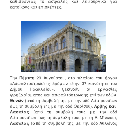
2018
καθιστώντας το ασφαλές και λειτουργικό για
κατοίκους και επισκέπτες.
2017
2016
2015
2013
2012
2011
2010
2006
Την Πέμπτη 29 Αυγούστου, στο πλαίσιο του έργου
η
«Ασφαλτοστρώσεις δρόμων στην 3
κοινότητα του
Δήμου Ηρακλείου», ξεκινούν οι εργασίες
φρεζαρίσματος και ασφαλτόστρωσης επί των οδών
Ο
Θενών
(από τη συμβολή της με την οδό Αστερουσίων
ΤΟΠΟΣ
ΜΑΣ
έως τη συμβολή της με την οδό Θερίσου),
Άρβης και
Λασαίας
(από τη συμβολή τους με την οδό
Αστερουσίων έως τη συμβολή τους με τη Λ. Μίνωος),
ΠΟΛΙΤΙΣΜΟΣ
Λασαίας
(από τη συμβολή της με την οδό Αυλώνος