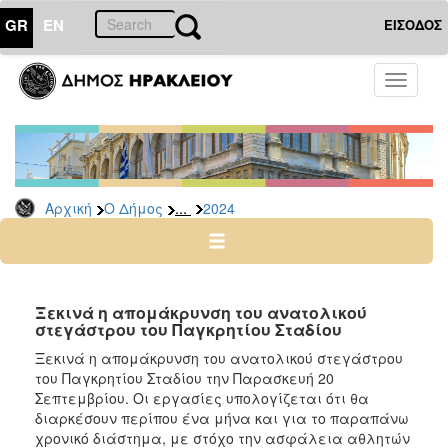
GR
EN
ΕΙΣΟΔΟΣ
Ο
Toggle
ΔΗΜΟΣ
navigati
Δελτία
Τύπου
Αρχείο
...
Αρχική
Ο Δήμος
2024
2026
2025
2024
2023
Ξεκινά η απομάκρυνση του ανατολικού
στεγάστρου του Παγκρητίου Σταδίου
2022
Ξεκινά η απομάκρυνση του ανατολικού στεγάστρου
2021
του Παγκρητίου Σταδίου την Παρασκευή 20
2020
Σεπτεμβρίου. Οι εργασίες υπολογίζεται ότι θα
διαρκέσουν περίπου ένα μήνα και για το παραπάνω
2019
χρονικό διάστημα, με στόχο την ασφάλεια αθλητών