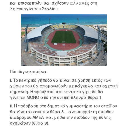
2018
και επισκεπτών, θα ισχύσουν αλλαγές στη
λειτουργία του Σταδίου.
2017
2016
2015
2013
2012
2011
2010
2006
Πιο συγκεκριμένα:
i. Το κεντρικό γήπεδο θα είναι σε χρήση εκτός των
χώρων που θα απομονωθούν με κάγκελα και σχετική
σήμανση. Η πρόσβαση στο κεντρικό γήπεδο θα
γίνεται ΜΟΝΟ από την δυτική πλευρά θύρα 1.
Ο
ΤΟΠΟΣ
ii. Η πρόσβαση στο δημοτικό γυμναστήριο του σταδίου
ΜΑΣ
θα γίνεται από την θύρα 8 – ανεμοφράκτη εισόδου
διαδρόμου ΑΜΕΑ- και μέσω την εισόδου της πύλης
ΠΟΛΙΤΙΣΜΟΣ
οχημάτων (θύρα 9).