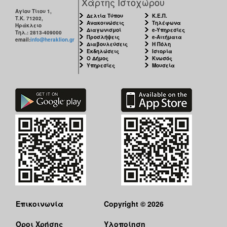
Χάρτης Ιστοχώρου
Αγίου Τίτου 1,
Δελτία Τύπου
Κ.Ε.Π.
Τ.Κ. 71202,
Ανακοινώσεις
Τηλέφωνα
Ηράκλειο
Διαγωνισμοί
e-Υπηρεσίες
Τηλ.: 2813-409000
Προσλήψεις
e-Αιτήματα
email:
info@heraklion.gr
Διαβουλεύσεις
Η Πόλη
Εκδηλώσεις
Ιστορία
Ο Δήμος
Κνωσός
Υπηρεσίες
Μουσεία
Επικοινωνία
Copyright © 2026
Όροι Χρήσης
Υλοποίηση