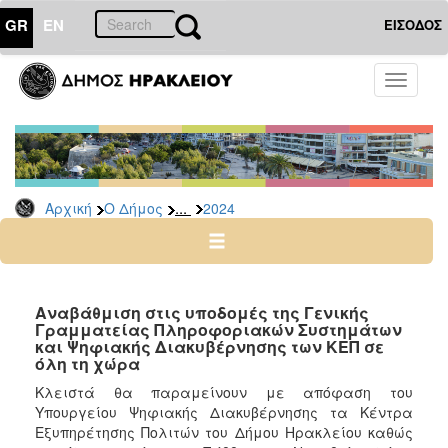
GR
EN
ΕΙΣΟΔΟΣ
Ο
Toggle
ΔΗΜΟΣ
navigati
Δελτία
Τύπου
Αρχείο
...
Αρχική
Ο Δήμος
2024
2026
2025
2024
2023
Αναβάθμιση στις υποδομές της Γενικής
Γραμματείας Πληροφοριακών Συστημάτων
2022
και Ψηφιακής Διακυβέρνησης των ΚΕΠ σε
2021
όλη τη χώρα
2020
Κλειστά θα παραμείνουν με απόφαση του
Υπουργείου Ψηφιακής Διακυβέρνησης τα Κέντρα
2019
Εξυπηρέτησης Πολιτών του Δήμου Ηρακλείου καθώς