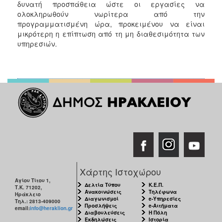
δυνατή προσπάθεια ώστε οι εργασίες να
ολοκληρωθούν νωρίτερα από την
προγραμματισμένη ώρα, προκειμένου να είναι
μικρότερη η επίπτωση από τη μη διαθεσιμότητα των
υπηρεσιών.
Χάρτης Ιστοχώρου
Αγίου Τίτου 1,
Δελτία Τύπου
Κ.Ε.Π.
Τ.Κ. 71202,
Ανακοινώσεις
Τηλέφωνα
Ηράκλειο
Διαγωνισμοί
e-Υπηρεσίες
Τηλ.: 2813-409000
Προσλήψεις
e-Αιτήματα
email:
info@heraklion.gr
Διαβουλεύσεις
Η Πόλη
Εκδηλώσεις
Ιστορία