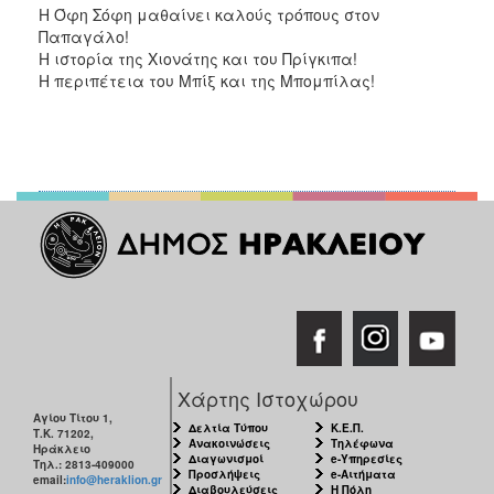
Η Όφη Σόφη μαθαίνει καλούς τρόπους στον
Παπαγάλο!
Η ιστορία της Χιονάτης και του Πρίγκιπα!
Η περιπέτεια του Μπίξ και της Μπομπίλας!
Χάρτης Ιστοχώρου
Αγίου Τίτου 1,
Δελτία Τύπου
Κ.Ε.Π.
Τ.Κ. 71202,
Ανακοινώσεις
Τηλέφωνα
Ηράκλειο
Διαγωνισμοί
e-Υπηρεσίες
Τηλ.: 2813-409000
Προσλήψεις
e-Αιτήματα
email:
info@heraklion.gr
Διαβουλεύσεις
Η Πόλη