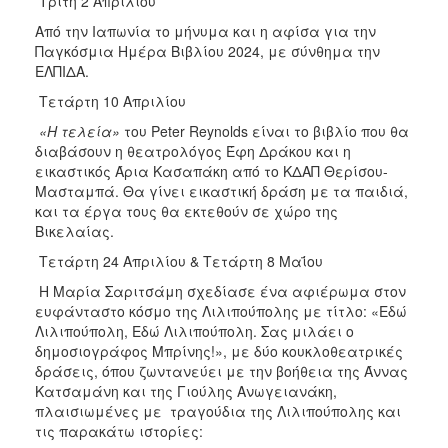
Τρίτη 2 Απριλίου
Από την Ιαπωνία το μήνυμα και η αφίσα για την
Παγκόσμια Ημέρα Βιβλίου 2024, με σύνθημα την
ΕΛΠΙΔΑ.
Τετάρτη 10 Απριλίου
«Η τελεία»
του Peter Reynolds είναι το βιβλίο που θα
διαβάσουν η θεατρολόγος Έφη Δράκου και η
εικαστικός Άρια Κασαπάκη από το ΚΔΑΠ Θερίσου-
Μασταμπά. Θα γίνει εικαστική δράση με τα παιδιά,
και τα έργα τους θα εκτεθούν σε χώρο της
Βικελαίας.
Τετάρτη 24 Απριλίου & Τετάρτη 8 Μαΐου
Η Μαρία Σαριτσάμη σχεδίασε ένα αφιέρωμα στον
ευφάνταστο κόσμο της Λιλιπούπολης με τίτλο: «Εδώ
Λιλιπούπολη, Εδώ Λιλιπούπολη. Σας μιλάει ο
δημοσιογράφος Μπρίνης!», με δύο κουκλοθεατρικές
δράσεις, όπου ζωντανεύει με την βοήθεια της Άννας
Κατσαμάνη και της Γιούλης Ανωγειανάκη,
πλαισιωμένες με τραγούδια της Λιλιπούπολης και
τις παρακάτω ιστορίες: