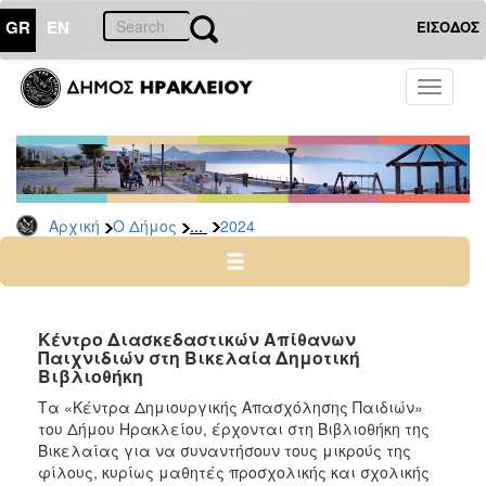
GR
EN
ΕΙΣΟΔΟΣ
Ο
Toggle
ΔΗΜΟΣ
navigati
Δελτία
Τύπου
Αρχείο
...
Αρχική
Ο Δήμος
2024
2026
2025
2024
2023
Κέντρο Διασκεδαστικών Απίθανων
Παιχνιδιών στη Βικελαία Δημοτική
2022
Βιβλιοθήκη
2021
Τα «Κέντρα Δημιουργικής Απασχόλησης Παιδιών»
2020
του Δήμου Ηρακλείου, έρχονται στη Βιβλιοθήκη της
Βικελαίας για να συναντήσουν τους μικρούς της
2019
φίλους, κυρίως μαθητές προσχολικής και σχολικής