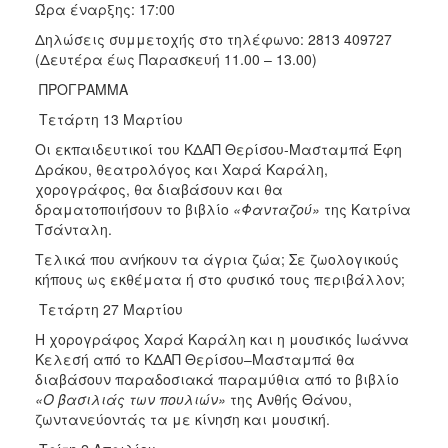
Ώρα έναρξης: 17:00
ΑΝΘΕΚΤΙΚΗ
ΠΟΛΗ
Δηλώσεις συμμετοχής στο τηλέφωνο: 2813 409727
(Δευτέρα έως Παρασκευή 11.00 – 13.00)
ΠΡΟΓΡΑΜΜΑ
Τετάρτη 13 Μαρτίου
Οι εκπαιδευτικοί του ΚΔΑΠ Θερίσου-Μασταμπά Έφη
Δράκου, θεατρολόγος και Χαρά Καράλη,
χορογράφος, θα διαβάσουν και θα
δραματοποιήσουν το βιβλίο
«Φανταζού»
της Κατρίνα
Τσάνταλη.
Τελικά που ανήκουν τα άγρια ζώα; Σε ζωολογικούς
κήπους ως εκθέματα ή στο φυσικό τους περιβάλλον;
Τετάρτη 27 Μαρτίου
Η χορογράφος Χαρά Καράλη και η μουσικός Ιωάννα
Κελεσή από το ΚΔΑΠ Θερίσου–Μασταμπά θα
διαβάσουν παραδοσιακά παραμύθια από το βιβλίο
«Ο βασιλιάς των πουλιών»
της Ανθής Θάνου,
ζωντανεύοντάς τα με κίνηση και μουσική.