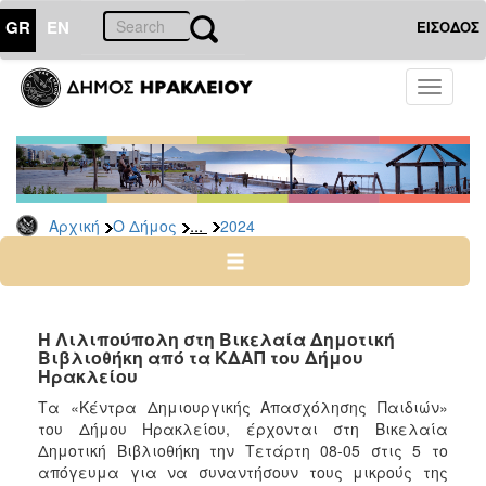
GR
EN
ΕΙΣΟΔΟΣ
Ο
Toggle
ΔΗΜΟΣ
navigati
Δελτία
Τύπου
Αρχείο
...
Αρχική
Ο Δήμος
2024
2026
2025
2024
2023
Η Λιλιπούπολη στη Βικελαία Δημοτική
Βιβλιοθήκη από τα ΚΔΑΠ του Δήμου
2022
Ηρακλείου
2021
Τα «Κέντρα Δημιουργικής Απασχόλησης Παιδιών»
2020
του Δήμου Ηρακλείου, έρχονται στη Βικελαία
Δημοτική Βιβλιοθήκη την Τετάρτη 08-05 στις 5 το
2019
απόγευμα για να συναντήσουν τους μικρούς της