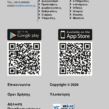
Διαγωνισμοί
e-Υπηρεσίες
Τηλ.: 2813-409000
Προσλήψεις
e-Αιτήματα
email:
info@heraklion.gr
Διαβουλεύσεις
Η Πόλη
Εκδηλώσεις
Ιστορία
Ο Δήμος
Κνωσός
Υπηρεσίες
Μουσεία
Επικοινωνία
Copyright © 2026
Όροι Χρήσης
Υλοποίηση
Δήλωση
Προσβασιμότητας