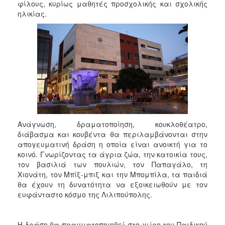
2018
φίλους, κυρίως μαθητές προσχολικής και σχολικής
ηλικίας.
2017
2016
2015
2013
2012
2011
2010
2006
Ανάγνωση, δραματοποίηση, κουκλοθέατρο,
διάβασμα και κουβέντα θα περιλαμβάνονται στην
απογευματινή δράση η οποία είναι ανοικτή για το
κοινό. Γνωρίζοντας τα άγρια ζώα, την κατοικία τους,
τον βασιλιά των πουλιών, τον Παπαγάλο, τη
Ο
Χιονάτη, τον Μπίξ-μπιξ και την Μπομπίλα, τα παιδιά
ΤΟΠΟΣ
θα έχουν τη δυνατότητα να εξοικειωθούν με τον
ΜΑΣ
ευφάνταστο κόσμο της Λιλιπούπολης.
ΠΟΛΙΤΙΣΜΟΣ
Η δράση θα πραγματοποιηθεί στο χώρο του Παιδικού