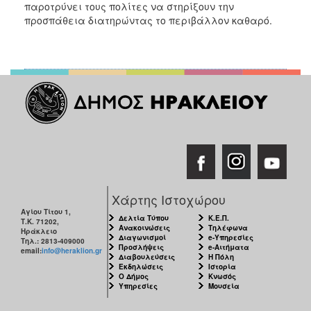
παροτρύνει τους πολίτες να στηρίξουν την
ΑΝΘΕΚΤΙΚΗ
ΠΟΛΗ
προσπάθεια διατηρώντας το περιβάλλον καθαρό.
Χάρτης Ιστοχώρου
Αγίου Τίτου 1,
Δελτία Τύπου
Κ.Ε.Π.
Τ.Κ. 71202,
Ανακοινώσεις
Τηλέφωνα
Ηράκλειο
Διαγωνισμοί
e-Υπηρεσίες
Τηλ.: 2813-409000
Προσλήψεις
e-Αιτήματα
email:
info@heraklion.gr
Διαβουλεύσεις
Η Πόλη
Εκδηλώσεις
Ιστορία
Ο Δήμος
Κνωσός
Υπηρεσίες
Μουσεία