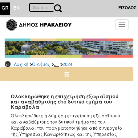
GR
EN
ΕΙΣΟΔΟΣ
Ο
Toggle
ΔΗΜΟΣ
navigati
Δελτία
Τύπου
Αρχείο
...
Αρχική
Ο Δήμος
2024
2026
2025
2024
2023
Ολοκληρώθηκε η επιχείρηση εξωραϊσμού
και αναβάθμισης στο δυτικό τμήμα του
2022
Καράβολα
2021
Ολοκληρώθηκε η διήμερη επιχείρηση εξωραϊσμού
2020
και αναβάθμισης του δυτικού τμήματος του
Καράβολα, που πραγματοποιήθηκε από συνεργεία
2019
της Υπηρεσίας Καθαριότητας και της Υπηρεσίας