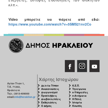
κλπ.».
Video
μπορείτε να πάρετε από εδώ:
https://www.youtube.com/watch?v=5SMS21nv2Co
Χάρτης Ιστοχώρου
Αγίου Τίτου 1,
Δελτία Τύπου
Κ.Ε.Π.
Τ.Κ. 71202,
Ανακοινώσεις
Τηλέφωνα
Ηράκλειο
Διαγωνισμοί
e-Υπηρεσίες
Τηλ.: 2813-409000
Προσλήψεις
e-Αιτήματα
email:
info@heraklion.gr
Διαβουλεύσεις
Η Πόλη
Εκδηλώσεις
Ιστορία
Ο Δήμος
Κνωσός