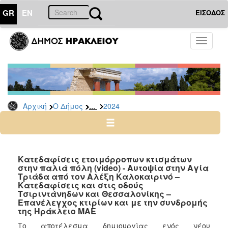
GR
EN
ΕΙΣΟΔΟΣ
Ο
Toggle
ΔΗΜΟΣ
navigati
Δελτία
Τύπου
Αρχείο
...
Αρχική
Ο Δήμος
2024
2026
2025
2024
2023
Κατεδαφίσεις ετοιμόρροπων κτισμάτων
στην παλιά πόλη (video) - Αυτοψία στην Αγία
2022
Τριάδα από τον Αλέξη Καλοκαιρινό –
2021
Κατεδαφίσεις και στις οδούς
Τσιριντάνηδων και Θεσσαλονίκης –
2020
Επανέλεγχος κτιρίων και με την συνδρομής
της Ηράκλειο ΜΑΕ
2019
Το αποτέλεσμα δημιουργίας ενός νέου