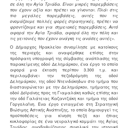
σε όλη την Αγία Τριάδα. Είναι μικρές παρεμβάσεις
που έχουν αξία και πρέπει να γίνονται. Πλάι στις
πιο μεγάλες παρεμβάσεις, αυτές που τις
ονομάζουμε πολλές φορές στρατηγικές, πρέπει να
φροντίζουμε και για σημειακές παρεμβάσεις. Αυτό
αφορά την Αγία Τριάδα, αφορά όλη την πόλη και
τις γειτονιές που έχουν ανάγκη τις ανάσες αυτές».
Ο Δήμαρχος Ηρακλείου συνομίλησε με κατοίκους
της περιοχής και αναφέρθηκε επίσης στην
πρόσφατη υπογραφή της σύμβασης ανάπλασης της
παρακείμενης οδού Δελημάρκου, ένα έργο το οποίο
αφορά μια έκταση περίπου 3.300 τ.μ. και
περιλαμβάνει την πεζοδρόμηση της οδού
Δελημάρκου, της οδού Ντενιδάκηδων στο τμήμα που
διασταυρώνεται με την Δελημάρκου, τμήματος της
οδού Δοϊράνης προς τη Γιαμαλάκη καθώς επίσης και
την οδό Γαλάτειας Καζαντζάκη και τμήμα της οδού
Γοργολαΐνη. Ένα έργο ενταγμένο στη Στρατηγική
Βιώσιμης Αστικής Ανάπτυξης, το οποίο δημιουργεί τις
προϋποθέσεις για κίνηση πεζή και ήπιας
κυκλοφορίας σε ένα νευραλγικό κομμάτι της Αγίας
Τριάδας, αναβαθμίζοντας συνολικά την ιστορική