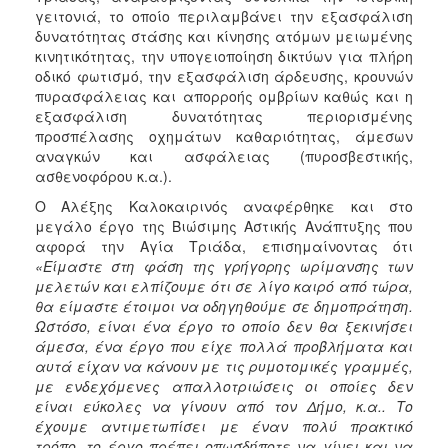
γειτονιά, το οποίο περιλαμβάνει την εξασφάλιση
δυνατότητας στάσης και κίνησης ατόμων μειωμένης
κινητικότητας, την υπογειοποίηση δικτύων για πλήρη
οδικό φωτισμό, την εξασφάλιση άρδευσης, κρουνών
πυρασφάλειας και απορροής ομβρίων καθώς και η
εξασφάλιση δυνατότητας περιορισμένης
προσπέλασης οχημάτων καθαριότητας, άμεσων
αναγκών και ασφάλειας (πυροσβεστικής,
ασθενοφόρου κ.α.).
Ο Αλέξης Καλοκαιρινός αναφέρθηκε και στο
μεγάλο έργο της Βιώσιμης Αστικής Ανάπτυξης που
αφορά την Αγία Τριάδα, επισημαίνοντας ότι
«Είμαστε στη φάση της γρήγορης ωρίμανσης των
μελετών και ελπίζουμε ότι σε λίγο καιρό από τώρα,
θα είμαστε έτοιμοι να οδηγηθούμε σε δημοπράτηση.
Ωστόσο, είναι ένα έργο το οποίο δεν θα ξεκινήσει
άμεσα, ένα έργο που είχε πολλά προβλήματα και
αυτά είχαν να κάνουν με τις ρυμοτομικές γραμμές,
με ενδεχόμενες απαλλοτριώσεις οι οποίες δεν
είναι εύκολες να γίνουν από τον Δήμο, κ.α.. Το
έχουμε αντιμετωπίσει με έναν πολύ πρακτικό
τρόπο, το έργο πρέπει οπωσδήποτε να γίνει και να