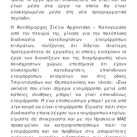
είναι μέσα στα έργα τα οποία θα είναι
ολοκληρωμένα μέσα στη νέα προγραμματική
περίοδο».
Η Αντιδήμαρχος Στέλα Αρχοντάκη – Καλογεράκη
από την πλευρά της, μίλησε για την πολύπλοκη
διαδικασία κατεδαφίσεων ετοιμόρροπων
κτισμάτων, τονίζοντας ότι δίδεται ιδιαίτερη
προτεραιότητα σε εργασίες οι οποίες ενισχύουν το
έργο των διανοίξεων και της διαμόρφωσης νέων
κοινόχρηστων χώρων, επεσήμανε ότι έχουν
ολοκληρωθεί κατεδαφίσεις επικίνδυνων
ετοιμόρροπων κτισμάτων και στις οδούς
Τσιριντάνηδων και Θεσσαλονίκης και τόνισε:
«Ένα
ακίνητο που είναι σήμερα ετοιμόρροπο, μετά από
κάποιες συνθήκες μπορεί να γίνει επικινδύνως
ετοιμόρροπο. Ή ένα επισκευάσιμο μπορεί μετά από
λίγο καιρό να είναι ετοιμόρροπο. Είμαστε πάλι στην
διαδικασία επανελέγχου των ετοιμόρροπων κτιρίων,
είμαστε σε συνεργασία και με την Ηράκλειο ΜΑΕ
προκειμένου να κατηγοριοποιήσουμε πάλι τα
ετοιμόρροπα και να προβούμε στις απαραίτητες
ενέργειες, αυτοψίες ειδοποιήσεις των ιδιοκτητών