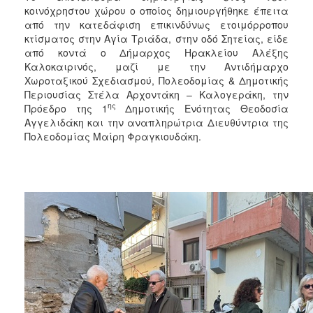
2018
κοινόχρηστου χώρου ο οποίος δημιουργήθηκε έπειτα
2017
από την κατεδάφιση επικινδύνως ετοιμόρροπου
κτίσματος στην Αγία Τριάδα, στην οδό Σητείας, είδε
2016
από κοντά ο Δήμαρχος Ηρακλείου Αλέξης
2015
Καλοκαιρινός, μαζί με την Αντιδήμαρχο
Χωροταξικού Σχεδιασμού, Πολεοδομίας & Δημοτικής
2013
Περιουσίας Στέλα Αρχοντάκη – Καλογεράκη, την
2012
ης
Πρόεδρο της 1
Δημοτικής Ενότητας Θεοδοσία
Αγγελιδάκη και την αναπληρώτρια Διευθύντρια της
2011
Πολεοδομίας Μαίρη Φραγκιουδάκη.
2010
2006
Ο
ΤΟΠΟΣ
ΜΑΣ
ΠΟΛΙΤΙΣΜΟΣ