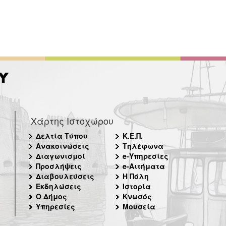
Χάρτης Ιστοχώρου
Δελτία Τύπου
Κ.Ε.Π.
Ανακοινώσεις
Τηλέφωνα
Διαγωνισμοί
e-Υπηρεσίες
Προσλήψεις
e-Αιτήματα
Διαβουλεύσεις
Η Πόλη
Εκδηλώσεις
Ιστορία
Ο Δήμος
Κνωσός
Υπηρεσίες
Μουσεία