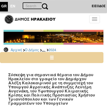
GR
EN
ΕΙΣΟΔΟΣ
Ο
Toggle
ΔΗΜΟΣ
navigati
Δελτία
Τύπου
Αρχείο
...
Αρχική
Ο Δήμος
2024
2026
2025
2024
2023
Σύσκεψη για σημαντικά θέματα του Δήμου
Ηρακλείου στο γραφείο του Δημάρχου
2022
Αλέξη Καλοκαιρινού με τη συμμετοχή του
2021
Υπουργού Αγροτικής Ανάπτυξης Λευτέρη
Αυγενάκη, του Υφυπουργού Κλιματικής
2020
Κρίσης και Πολιτικής Προστασίας Χρήστου
Τριαντόπουλου και των Γενικών
2019
Γραμματέων του Υπουργείων