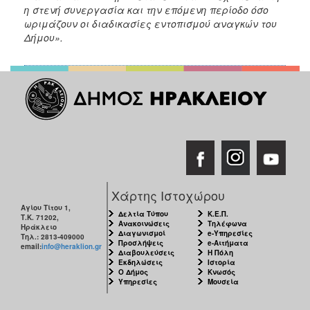
η στενή συνεργασία και την επόμενη περίοδο όσο
ωριμάζουν οι διαδικασίες εντοπισμού αναγκών του
Δήμου».
Χάρτης Ιστοχώρου
Αγίου Τίτου 1,
Δελτία Τύπου
Κ.Ε.Π.
Τ.Κ. 71202,
Ανακοινώσεις
Τηλέφωνα
Ηράκλειο
Διαγωνισμοί
e-Υπηρεσίες
Τηλ.: 2813-409000
Προσλήψεις
e-Αιτήματα
email:
info@heraklion.gr
Διαβουλεύσεις
Η Πόλη
Εκδηλώσεις
Ιστορία
Ο Δήμος
Κνωσός
Υπηρεσίες
Μουσεία