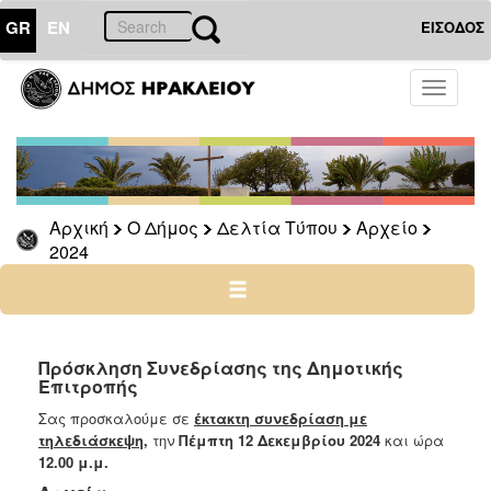
GR
EN
ΕΙΣΟΔΟΣ
Ο
Toggle
ΔΗΜΟΣ
navigati
Δελτία
Τύπου
Αρχείο
Αρχική
Ο Δήμος
Δελτία Τύπου
Αρχείο
2026
2024
2025
2024
2023
2022
Πρόσκληση Συνεδρίασης της Δημοτικής
Επιτροπής
2021
Σας προσκαλούμε σε
έκτακτη
συνεδρίαση με
2020
τηλεδιάσκεψη
,
την
Πέμπτη 12 Δεκεμβρίου 2024
και ώρα
2019
12.00 μ.μ.