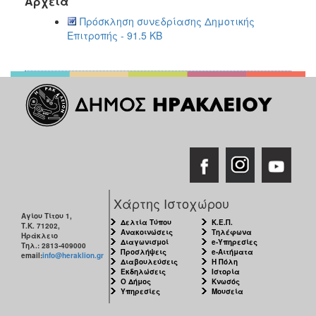
Αρχεία
2018
Πρόσκληση συνεδρίασης Δημοτικής
2017
Επιτροπής - 91.5 KB
2016
2015
2013
2012
2011
2010
2006
Χάρτης Ιστοχώρου
Αγίου Τίτου 1,
Δελτία Τύπου
Κ.Ε.Π.
Τ.Κ. 71202,
Ανακοινώσεις
Τηλέφωνα
Ηράκλειο
Ο
Διαγωνισμοί
e-Υπηρεσίες
Τηλ.: 2813-409000
ΤΟΠΟΣ
Προσλήψεις
e-Αιτήματα
email:
info@heraklion.gr
ΜΑΣ
Διαβουλεύσεις
Η Πόλη
Εκδηλώσεις
Ιστορία
Ο Δήμος
Κνωσός
ΠΟΛΙΤΙΣΜΟΣ
Υπηρεσίες
Μουσεία