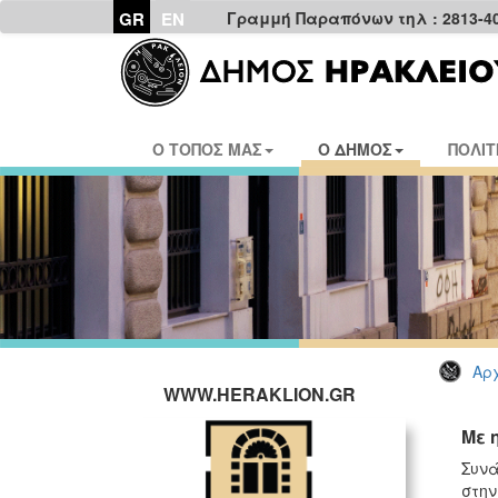
GR
EN
Γραμμή Παραπόνων τηλ : 2813-4
Ο ΤΟΠΟΣ ΜΑΣ
Ο ΔΗΜΟΣ
ΠΟΛΙΤ
Αρχ
WWW.HERAKLION.GR
Με 
Συνά
στην