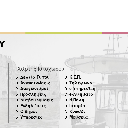
Χάρτης Ιστοχώρου
Δελτία Τύπου
Κ.Ε.Π.
Ανακοινώσεις
Τηλέφωνα
Διαγωνισμοί
e-Υπηρεσίες
Προσλήψεις
e-Αιτήματα
Διαβουλεύσεις
Η Πόλη
Εκδηλώσεις
Ιστορία
Ο Δήμος
Κνωσός
Υπηρεσίες
Μουσεία