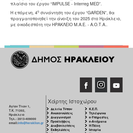
πλαίσιο του έργου “IMPULSE - Interreg MED”.
η
Η επόμενη, 4
συνάντηση του έργου “GARDEN”, θα
πραγματοποιηθεί την άνοιξη του 2025 στο Ηράκλειο,
με οικοδεσπότη την ΗΡΑΚΛΕΙΟ Μ.Α.Ε. - Α.Ο.Τ.Α..
Χάρτης Ιστοχώρου
Αγίου Τίτου 1,
Δελτία Τύπου
Κ.Ε.Π.
Τ.Κ. 71202,
Ανακοινώσεις
Τηλέφωνα
Ηράκλειο
Διαγωνισμοί
e-Υπηρεσίες
Τηλ.: 2813-409000
Προσλήψεις
e-Αιτήματα
email:
info@heraklion.gr
Διαβουλεύσεις
Η Πόλη
Εκδηλώσεις
Ιστορία