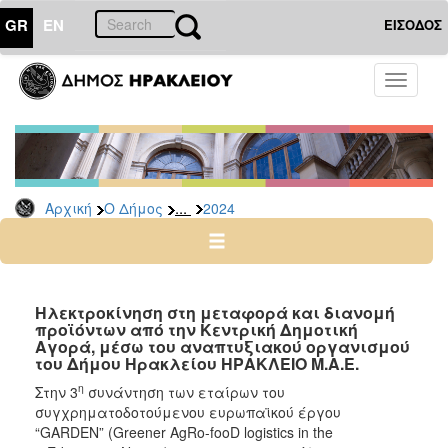
GR
EN
ΕΙΣΟΔΟΣ
Ο
Toggle
ΔΗΜΟΣ
navigati
Δελτία
Τύπου
Αρχείο
...
Αρχική
Ο Δήμος
2024
2026
2025
2024
2023
Ηλεκτροκίνηση στη μεταφορά και διανομή
προϊόντων από την Κεντρική Δημοτική
2022
Αγορά, μέσω του αναπτυξιακού οργανισμού
2021
του Δήμου Ηρακλείου ΗΡΑΚΛΕΙΟ Μ.Α.Ε.
2020
η
Στην 3
συνάντηση των εταίρων του
συγχρηματοδοτούμενου ευρωπαϊκού έργου
2019
“GARDEN” (Greener AgRo-fooD logistics in the