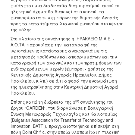
εισάγεται μια διαδικασία διαμοιρασμού, αφού το
ηλεκτρικό όχημα θα διακινεί από κοινού, τα
εμπορεύματα των εμπόρων της δημοτικής Αγοράς
προς τα καταστήματα λιανικού εμπορίου στο κέντρο
της πόλης.
Στο πλαίσιο της συνάντησης η ΗΡΑΚΛΕΙΟ Μ.Α.Ε. -
Α.Ο.ΤΑ. παρουσίασε την καταγραφή της
υφιστάμενης κατάστασης αναφορικά με τις
μεταφορές προϊόντων και απορριμμάτων και την
καταγραφή των αναγκών και των προτιμήσεων των
ενδιαφερόμενων μερών (έμποροι - χρήστες της
Κεντρικής Δημοτικής Αγοράς Ηρακλείου, Δήμος
Ηρακλείου, κ.λπ.) σε ό,τι αφορά την ενσωμάτωση
της ηλεκτροκίνησης στην Κεντρική Δημοτική Αγορά
Ηρακλείου.
ης
Επίσης κατά τη διάρκεια της 3
συνάντησης του
έργου “GARDEN”, που διοργάνωσε η Βουλγαρική
Ένωση Μεταφοράς Τεχνολογίας και Καινοτομίας
(Bulgarian Association for Transfer of Technology and
Innovation, BATTI), πραγματοποιήθηκε επίσκεψη στη
πόλη Dolni Chiflic, στην οποία υλοποιείται η πιλοτική