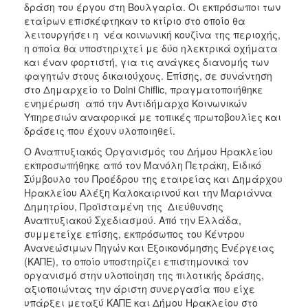
δράση του έργου στη Βουλγαρία. Οι εκπρόσωποι των
εταίρων επισκέφτηκαν το κτίριο στο οποίο θα
λειτουργήσει η νέα κοινωνική κουζίνα της περιοχής,
η οποία θα υποστηριχτεί με δύο ηλεκτρικά οχήματα
και έναν φορτιστή, για τις ανάγκες διανομής των
φαγητών στους δικαιούχους. Επίσης, σε συνάντηση
στο Δημαρχείο το Dolni Chiflic, πραγματοποιήθηκε
ενημέρωση από την Αντιδήμαρχο Κοινωνικών
Υπηρεσιών αναφορικά με τοπικές πρωτοβουλίες και
δράσεις που έχουν υλοποιηθεί.
Ο Αναπτυξιακός Οργανισμός του Δήμου Ηρακλείου
εκπροσωπήθηκε από τον Μανόλη Πετράκη, Ειδικό
Σύμβουλο του Προέδρου της εταιρείας και Δημάρχου
Ηρακλείου Αλέξη Καλοκαιρινού και την Μαριάννα
Δημητρίου, Προϊσταμένη της Διεύθυνσης
Αναπτυξιακού Σχεδιασμού. Από την Ελλάδα,
συμμετείχε επίσης, εκπρόσωπος του Κέντρου
Ανανεώσιμων Πηγών και Εξοικονόμησης Ενέργειας
(ΚΑΠΕ), το οποίο υποστηρίζει επιστημονικά τον
οργανισμό στην υλοποίηση της πιλοτικής δράσης,
αξιοποιώντας την άριστη συνεργασία που είχε
υπάρξει μεταξύ ΚΑΠΕ και Δήμου Ηρακλείου στο