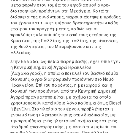
ΑΝΘΕΚΤΙΚΗ
μεταφορών στον τομέα του εφοδιασμού αγρο-
ΠΟΛΗ
διατροφικών προϊόντων στη Μεσόγειο. Κατά τη
διάρκεια της συνάντησης, παρουσιάστηκε η πρόοδος
του έργου και των επιμέρους δραστηριοτήτων κάθε
εταίρου του προγράμματος, καθώς και οι
προκλήσεις υλοποίησής του από τους εταίρους της
Κροατίας, της Γαλλίας, της Ιταλίας, της Ισπανίας,
της Βουλγαρίας, του Μαυροβουνίου και της
Ελλάδας.
Στην Ελλάδα, ως πεδίο παρέμβασης, έχει επιλεγεί
η Κεντρική Δημοτική Αγορά Ηρακλείου
(Λαχαναγορά), η οποία αποτελεί τον βασικό κόμβο
διανομής αγρο-διατροφικών προϊόντων στο Νομό
Ηρακλείου. Επί του παρόντος, η μεταφορά και η
διανομή των προϊόντων από την Κεντρική Δημοτική
Αγορά πραγματοποιείται με οχήματα τα οποία
χρησιμοποιούν κατά κύριο λόγο καύσιμα όπως Diesel
ή βενζίνη. Στο πλαίσιο του έργου, προβλέπεται η
ενσωμάτωση ηλεκτροκίνησης στην διαδικασία, με
την προμήθεια ενός ηλεκτρικού οχήματος και ενός
σταθμού επαναφόρτισης, με σκοπό την μείωση του
περιβαλλοντικού αποτυπώματος. Παράλληλα,