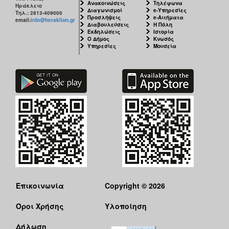
Ανακοινώσεις
Τηλέφωνα
Ηράκλειο
Διαγωνισμοί
e-Υπηρεσίες
Τηλ.: 2813-409000
Προσλήψεις
e-Αιτήματα
email:
info@heraklion.gr
Διαβουλεύσεις
Η Πόλη
Εκδηλώσεις
Ιστορία
Ο Δήμος
Κνωσός
Υπηρεσίες
Μουσεία
Επικοινωνία
Copyright © 2026
Όροι Χρήσης
Υλοποίηση
Δήλωση