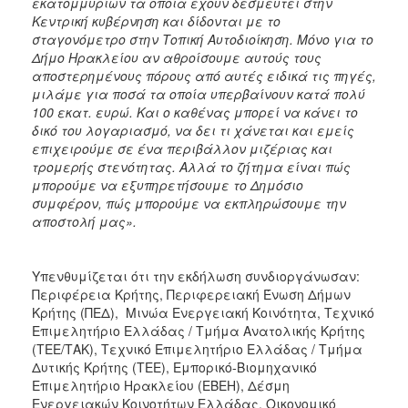
εκατομμυρίων τα οποία έχουν δεσμευτεί στην
Κεντρική κυβέρνηση και δίδονται με το
σταγονόμετρο στην Τοπική Αυτοδιοίκηση. Μόνο για το
Δήμο Ηρακλείου αν αθροίσουμε αυτούς τους
αποστερημένους πόρους από αυτές ειδικά τις πηγές,
μιλάμε για ποσά τα οποία υπερβαίνουν κατά πολύ
100 εκατ. ευρώ. Και ο καθένας μπορεί να κάνει το
δικό του λογαριασμό, να δει τι χάνεται και εμείς
επιχειρούμε σε ένα περιβάλλον μιζέριας και
τρομερής στενότητας. Αλλά το ζήτημα είναι πώς
μπορούμε να εξυπηρετήσουμε το Δημόσιο
συμφέρον, πώς μπορούμε να εκπληρώσουμε την
αποστολή μας».
Υπενθυμίζεται ότι την εκδήλωση συνδιοργάνωσαν:
Περιφέρεια Κρήτης, Περιφερειακή Ένωση Δήμων
Κρήτης (ΠΕΔ), Μινώα Ενεργειακή Κοινότητα, Τεχνικό
Επιμελητήριο Ελλάδας / Τμήμα Ανατολικής Κρήτης
(ΤΕΕ/ΤΑΚ), Τεχνικό Επιμελητήριο Ελλάδας / Τμήμα
Δυτικής Κρήτης (ΤΕΕ), Εμπορικό-Βιομηχανικό
Επιμελητήριο Ηρακλείου (ΕΒΕΗ), Δέσμη
Ενεργειακών Κοινοτήτων Ελλάδας, Οικονομικό