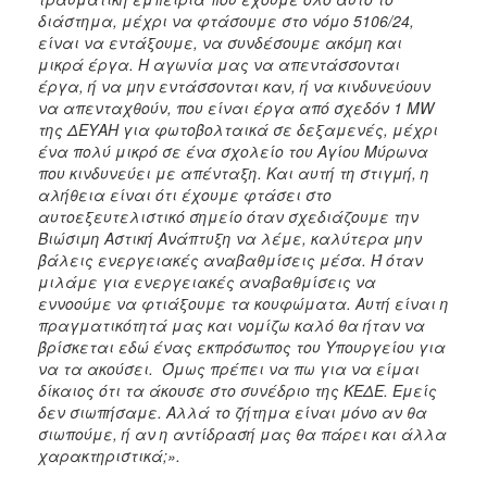
διάστημα, μέχρι να φτάσουμε στο νόμο 5106/24,
είναι να εντάξουμε, να συνδέσουμε ακόμη και
μικρά έργα. Η αγωνία μας να απεντάσσονται
έργα, ή να μην εντάσσονται καν, ή να κινδυνεύουν
να απενταχθούν, που είναι έργα από σχεδόν 1
MW
της ΔΕΥΑΗ για φωτοβολταικά σε δεξαμενές, μέχρι
ένα πολύ μικρό σε ένα σχολείο του Αγίου Μύρωνα
που κινδυνεύει με απένταξη. Και αυτή τη στιγμή, η
αλήθεια είναι ότι έχουμε φτάσει στο
αυτοεξευτελιστικό σημείο όταν σχεδιάζουμε την
Βιώσιμη Αστική Ανάπτυξη να λέμε, καλύτερα μην
βάλεις ενεργειακές αναβαθμίσεις μέσα. Ή όταν
μιλάμε για ενεργειακές αναβαθμίσεις να
εννοούμε να φτιάξουμε τα κουφώματα. Αυτή είναι η
πραγματικότητά μας και νομίζω καλό θα ήταν να
βρίσκεται εδώ ένας εκπρόσωπος του Υπουργείου για
να τα ακούσει. Όμως πρέπει να πω για να είμαι
δίκαιος ότι τα άκουσε στο συνέδριο της ΚΕΔΕ. Εμείς
δεν σιωπήσαμε. Αλλά το ζήτημα είναι μόνο αν θα
σιωπούμε, ή αν η αντίδρασή μας θα πάρει και άλλα
χαρακτηριστικά;».