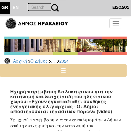
GR
EN
ΕΙΣΟΔΟΣ
Ο
Toggle
ΔΗΜΟΣ
navigati
Δελτία
Τύπου
Αρχείο
...
Αρχική
Ο Δήμος
2024
2026
2025
2024
2023
Ηχηρή παρέμβαση Καλοκαιρινού για την
κατανομή και διαχείριση του ηλεκτρικού
2022
χώρου: «Έχουν εγκατασταθεί συνθήκες
2021
ενεργειακής ολιγαρχίας - Οι Δήμοι
αποστερούνται τεράστιων πόρων» (video)
2020
Σε ηχηρή παρέμβαση για τον αποκλεισμό των Δήμων
2019
από τη διαχείριση και την κατανομή του