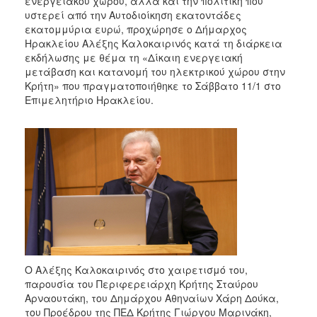
ενεργειακού χώρου, αλλά και την πολιτική που
2018
υστερεί από την Αυτοδιοίκηση εκατοντάδες
2017
εκατομμύρια ευρώ, προχώρησε ο Δήμαρχος
Ηρακλείου Αλέξης Καλοκαιρινός κατά τη διάρκεια
2016
εκδήλωσης με θέμα τη «Δίκαιη ενεργειακή
2015
μετάβαση και κατανομή του ηλεκτρικού χώρου στην
Κρήτη» που πραγματοποιήθηκε το Σάββατο 11/1 στο
2013
Επιμελητήριο Ηρακλείου.
2012
2011
2010
2006
Ο
ΤΟΠΟΣ
ΜΑΣ
Ο Αλέξης Καλοκαιρινός στο χαιρετισμό του,
παρουσία του Περιφερειάρχη Κρήτης Σταύρου
ΠΟΛΙΤΙΣΜΟΣ
Αρναουτάκη, του Δημάρχου Αθηναίων Χάρη Δούκα,
του Προέδρου της ΠΕΔ Κρήτης Γιώργου Μαρινάκη,