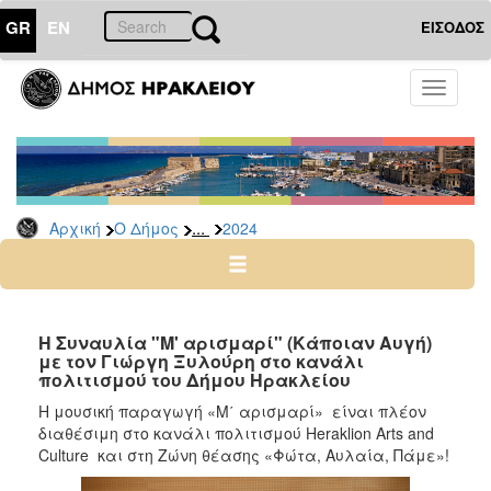
GR
EN
ΕΙΣΟΔΟΣ
Ο
Toggle
ΔΗΜΟΣ
navigati
Δελτία
Τύπου
Αρχείο
...
Αρχική
Ο Δήμος
2024
2026
2025
2024
2023
Η Συναυλία "Μ' αρισμαρί" (Κάποιαν Αυγή)
με τον Γιώργη Ξυλούρη στο κανάλι
2022
πολιτισμού του Δήμου Ηρακλείου
2021
Η μουσική παραγωγή «Μ΄ αρισμαρί» είναι πλέον
2020
διαθέσιμη στο κανάλι πολιτισμού Heraklion Arts and
Culture και στη Ζώνη θέασης «Φώτα, Αυλαία, Πάμε»!
2019