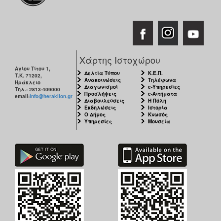
Χάρτης Ιστοχώρου
Αγίου Τίτου 1,
Δελτία Τύπου
Κ.Ε.Π.
Τ.Κ. 71202,
Ανακοινώσεις
Τηλέφωνα
Ηράκλειο
Διαγωνισμοί
e-Υπηρεσίες
Τηλ.: 2813-409000
Προσλήψεις
e-Αιτήματα
email:
info@heraklion.gr
Διαβουλεύσεις
Η Πόλη
Εκδηλώσεις
Ιστορία
Ο Δήμος
Κνωσός
Υπηρεσίες
Μουσεία