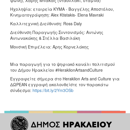
φωνή), Χάρης Μπάκας (νταουλάκι, στάμνα)
Ηχοληψία: εταιρεία ΚΥΜΑ - Βαγγέλης Αποστόλου,
Κινηματογράφηση: Alex Ktistakis- Elena Mavraki
Καλλιτεχνική Διεύθυνση: Ross Daly
Διεύθυνση Παραγωγής-Συντονισμός: Αντώνης
Αντωνακάκης & Στέλλα Βασιλάκη
Μουσική Επιμέλεια: Άρης Κορνελάκης
Μια παραγωγή για το ψηφιακό κανάλι πολιτισμού
του Δήμου Ηρακλείου #HeraklionArtsandCulture
Εγγραφείτε σήμερα στο Heraklion Arts and Culture για
ΔΩΡΕΑΝ εγγραφή ακολουθείστε τον παρακάτω
σύνδεσμο:
https://bit.ly/2Ym3OSb