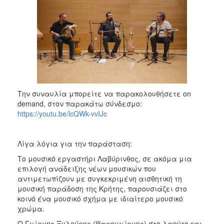
2018
2017
2016
2015
2013
2012
2011
Την συναυλία μπορείτε να παρακολουθήσετε on
demand, στον παρακάτω σύνδεσμο:
2010
https://youtu.be/lcQWk-vvIJc
2006
Λίγα λόγια για την παράσταση:
Το μουσικό εργαστήρι Λαβύρινθος, σε ακόμα μια
επιλογή ανάδειξης νέων μουσικών που
Ο
ΤΟΠΟΣ
αντιμετωπίζουν με συγκεκριμένη αισθητική τη
ΜΑΣ
μουσική παράδοση της Κρήτης, παρουσιάζει στο
κοινό ένα μουσικό σχήμα με ιδιαίτερο μουσικό
ΠΟΛΙΤΙΣΜΟΣ
χρώμα.
Ο Γιώργης Ξυλούρης (Ψαρογιώργης) στο λαούτο και