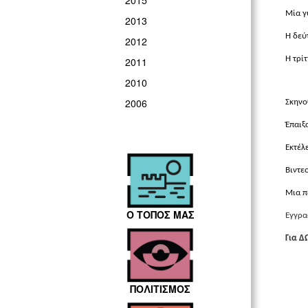
2015
Μία γ
2013
Η δεύ
2012
Η τρί
2011
2010
2006
Σκηνο
Έπαιξ
Εκτέλ
Βιντε
Μια π
Ο ΤΟΠΟΣ ΜΑΣ
Εγγρα
Για Δ
ΠΟΛΙΤΙΣΜΟΣ