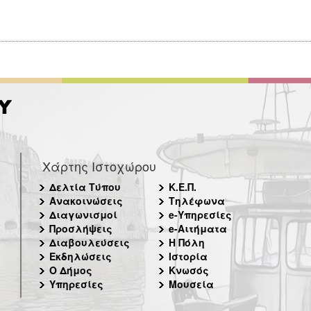
Χάρτης Ιστοχώρου
Δελτία Τύπου
Κ.Ε.Π.
Ανακοινώσεις
Τηλέφωνα
Διαγωνισμοί
e-Υπηρεσίες
Προσλήψεις
e-Αιτήματα
Διαβουλεύσεις
Η Πόλη
Εκδηλώσεις
Ιστορία
Ο Δήμος
Κνωσός
Υπηρεσίες
Μουσεία