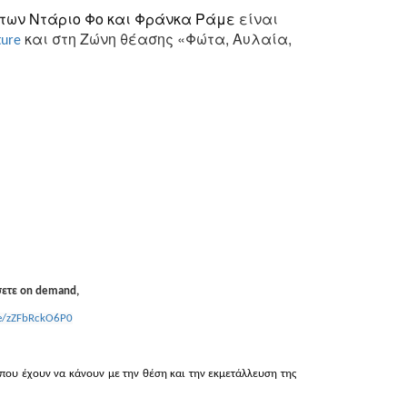
» των Ντάριο Φο και Φράνκα Ράμε
είναι
και στη Ζώνη θέασης «Φώτα, Αυλαία,
ture
σετε
on
demand
,
be/zZFbRckO6P0
 που έχουν να κάνουν με την θέση και την εκμετάλλευση της