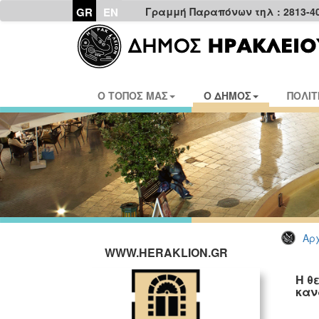
GR
EN
Γραμμή Παραπόνων τηλ : 2813-4
Ο ΤΟΠΟΣ ΜΑΣ
Ο ΔΗΜΟΣ
ΠΟΛΙΤ
Αρχ
WWW.HERAKLION.GR
Η θ
καν