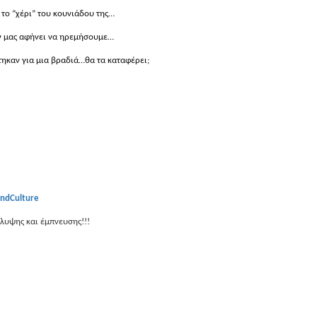
 το “χέρι” του κουνιάδου της…
εν μας αφήνει να ηρεμήσουμε…
τηκαν για μια βραδιά…θα τα καταφέρει;
andCulture
άλυψης και έμπνευσης!!!