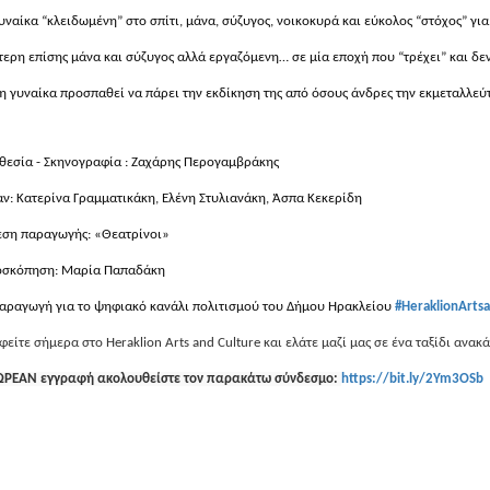
υναίκα “κλειδωμένη” στο σπίτι, μάνα, σύζυγος, νοικοκυρά και εύκολος “στόχος” για
τερη επίσης μάνα και σύζυγος αλλά εργαζόμενη… σε μία εποχή που “τρέχει” και δ
τη γυναίκα προσπαθεί να πάρει την εκδίκηση της από όσους άνδρες την εκμεταλλεύ
θεσία - Σκηνογραφία : Ζαχάρης Περογαμβράκης
αν: Κατερίνα Γραμματικάκη, Ελένη Στυλιανάκη, Άσπα Κεκερίδη
εση παραγωγής: «Θεατρίνοι»
οσκόπηση: Μαρία Παπαδάκη
αραγωγή για το ψηφιακό κανάλι πολιτισμού του Δήμου Ηρακλείου
#HeraklionArts
φείτε σήμερα στο
Heraklion
Arts
and
Culture
και ελάτε μαζί μας σε ένα ταξίδι ανακ
ΩΡΕΑΝ εγγραφή ακολουθείστε τον παρακάτω σύνδεσμο:
https://bit.ly/2Ym3OSb