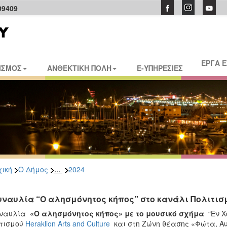
09409
ΕΡΓΑ 
ΙΣΜΟΣ
ΑΝΘΕΚΤΙΚΗ ΠΟΛΗ
E-ΥΠΗΡΕΣΙΕΣ
...
ική
Ο Δήμος
2024
υναυλία “Ο αλησμόνητος κήπος” στο κανάλι Πολιτισ
υναυλία
«
Ο αλησμόνητος κήπος
» με το μουσικό σχήμα
“Εν 
τισμού
Heraklion Arts and Culture
και στη Ζώνη θέασης «Φώτα, Α