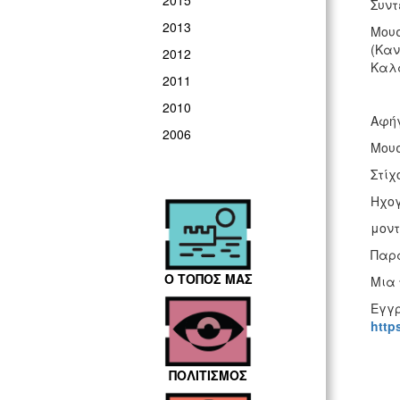
2015
Συντ
2013
Μουσ
(Καν
2012
Καλα
2011
2010
Αφήγ
2006
Μουσ
Στίχ
Ηχογ
μοντ
Παρα
Ο ΤΟΠΟΣ ΜΑΣ
Μια 
Εγγρ
http
ΠΟΛΙΤΙΣΜΟΣ