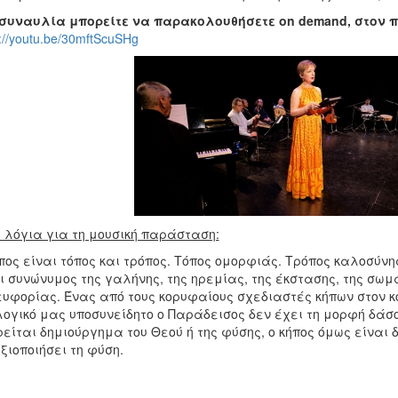
 συναυλία μπορείτε να παρακολουθήσετε
on
demand
, στον
s://youtu.be/30mftScuSHg
 λόγια για τη μουσική παράσταση:
πος είναι τόπος και τρόπος. Τόπος ομορφιάς. Τρόπος καλοσύνης.
ι συνώνυμος της γαλήνης, της ηρεμίας, της έκστασης, της σωμ
ευφορίας. Ένας από τους κορυφαίους σχεδιαστές κήπων στον κ
ογικό μας υποσυνείδητο ο Παράδεισος δεν έχει τη μορφή δάσο
είται δημιούργημα του Θεού ή της φύσης, ο κήπος όμως είναι
ξιοποιήσει τη φύση.