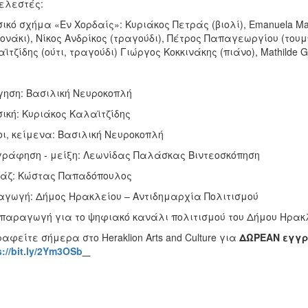
ελεστές:
ικό σχήμα «Εν Χορδαίς»: Κυριάκος Πετράς (βιολί), Emanuela Ma
ονάκι), Νίκος Ανδρίκος (τραγούδι), Πέτρος Παπαγεωργίου (τουμ
ϊτζίδης (ούτι, τραγούδι) Γιώργος Κοκκινάκης (πιάνο), Mathilde G
ηση: Βασιλική Νευροκοπλή
ική: Κυριάκος Καλαϊτζίδης
οι, κείμενα: Βασιλική Νευροκοπλή
ράφηση - μείξη: Λεωνίδας Παλάσκας Βιντεοσκόπηση
άζ: Κώστας Παπαδόπουλος
γωγή: Δήμος Ηρακλείου – Αντιδημαρχία Πολιτισμού
παραγωγή για το ψηφιακό κανάλι πολιτισμού του Δήμου Ηρακ
αφείτε σήμερα στο Heraklion Arts and Culture για
ΔΩΡΕΑΝ εγγ
s://bit.ly/2Ym3OSb