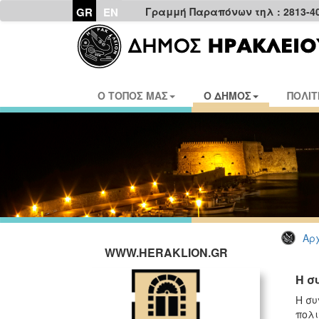
GR
EN
Γραμμή Παραπόνων τηλ : 2813-4
Ο ΤΟΠΟΣ ΜΑΣ
Ο ΔΗΜΟΣ
ΠΟΛΙΤ
Αρχ
WWW.HERAKLION.GR
Η σ
Η σ
πολι