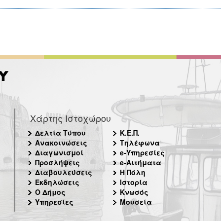
Χάρτης Ιστοχώρου
Δελτία Τύπου
Κ.Ε.Π.
Ανακοινώσεις
Τηλέφωνα
Διαγωνισμοί
e-Υπηρεσίες
Προσλήψεις
e-Αιτήματα
Διαβουλεύσεις
Η Πόλη
Εκδηλώσεις
Ιστορία
Ο Δήμος
Κνωσός
Υπηρεσίες
Μουσεία