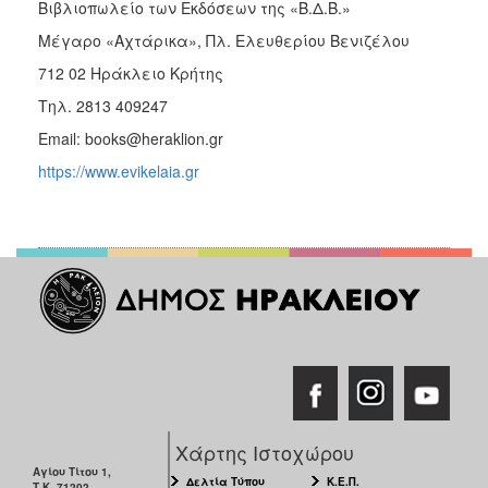
Βιβλιοπωλείο των Εκδόσεων της «Β.Δ.Β.»
Μέγαρο «Αχτάρικα», Πλ. Ελευθερίου Βενιζέλου
712 02 Ηράκλειο Κρήτης
Τηλ. 2813 409247
Email: books@heraklion.gr
https://www.evikelaia.gr
Χάρτης Ιστοχώρου
Αγίου Τίτου 1,
Δελτία Τύπου
Κ.Ε.Π.
Τ.Κ. 71202,