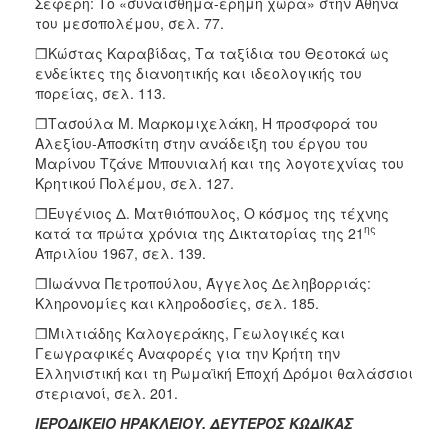
Σεφέρη: Το «συναίσθημα-έρημη χώρα» στην Αθήνα
του μεσοπολέμου, σελ. 77.
❐Κώστας Καραβίδας, Τα ταξίδια του Θεοτοκά ως
ενδείκτες της διανοητικής και ιδεολογικής του
πορείας, σελ. 113.
❐Τασούλα Μ. Μαρκομιχελάκη, Η προσφορά του
Αλεξίου-Αποσκίτη στην ανάδειξη του έργου του
Μαρίνου Τζάνε Μπουνιαλή και της λογοτεχνίας του
Κρητικού Πολέμου, σελ. 127.
❐Ευγένιος Δ. Ματθιόπουλος, Ο κόσμος της τέχνης
ης
κατά τα πρώτα χρόνια της Δικτατορίας της 21
Απριλίου 1967, σελ. 139.
❐Ιωάννα Πετροπούλου, Άγγελος Δεληβορριάς:
Κληρονομίες και κληροδοσίες, σελ. 185.
❐Μιλτιάδης Καλογεράκης, Γεωλογικές και
Γεωγραφικές Αναφορές για την Κρήτη την
Ελληνιστική και τη Ρωμαϊκή Εποχή Δρόμοι θαλάσσιοι
στεριανοί, σελ. 201.
ΙΕΡΟΔΙΚΕΙΟ ΗΡΑΚΛΕΙΟΥ. ΔΕΥΤΕΡΟΣ ΚΩΔΙΚΑΣ