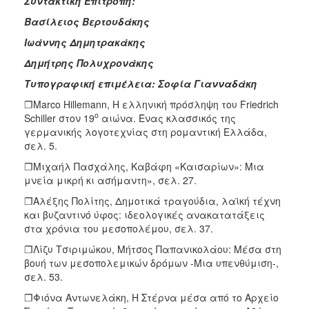
Συντακτική Επιτροπή:
Βασίλειος Βερτουδάκης
Ιωάννης Δημητρακάκης
Δημήτρης Πολυχρονάκης
Τυπογραφική επιμέλεια: Σοφία Γιανναδάκη
❐Marco Hillemann, Η ελληνική πρόσληψη του Friedrich
ο
Schiller στον 19
αιώνα. Ένας κλασσικός της
γερμανικής λογοτεχνίας στη ρομαντική Ελλάδα,
σελ. 5.
❐Μιχαήλ Πασχάλης, Καβάφη «Καισαρίων»: Μια
μνεία μικρή κι ασήμαντη», σελ. 27.
❐Αλέξης Πολίτης, Δημοτικά τραγούδια, λαϊκή τέχνη
και βυζαντινό ύφος: ιδεολογικές ανακατατάξεις
στα χρόνια του μεσοπολέμου, σελ. 37.
❐Λίζυ Τσιριμώκου, Μήτσος Παπανικολάου: Μέσα στη
βουή των μεσοπολεμικών δρόμων -Μια υπενθύμιση-,
σελ. 53.
❐Φιόνα Αντωνελάκη, Η Στέρνα μέσα από το Αρχείο