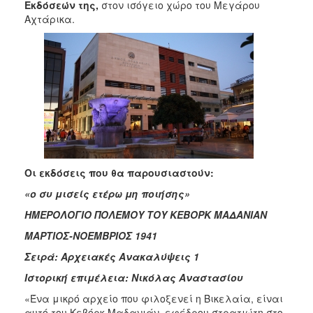
2018
Εκδόσεών της,
στον ισόγειο χώρο του Μεγάρου
Αχτάρικα.
2017
2016
2015
2013
2012
2011
2010
2006
Οι εκδόσεις που θα παρουσιαστούν:
«ο συ μισείς ετέρω μη ποιήσης»
ΗΜΕΡΟΛΟΓΙΟ ΠΟΛΕΜΟΥ ΤΟΥ ΚΕΒΟΡΚ ΜΑΔΑΝΙΑΝ
ΜΑΡΤΙΟΣ-ΝΟΕΜΒΡΙΟΣ 1941
Ο
ΤΟΠΟΣ
Σειρά: Αρχειακές Ανακαλύψεις 1
ΜΑΣ
Ιστορική επιμέλεια: Νικόλας Αναστασίου
ΠΟΛΙΤΙΣΜΟΣ
«Ένα μικρό αρχείο που φιλοξενεί η Βικελαία, είναι
αυτό του Κεβόρκ Μαδανιάν, εφέδρου στρατιώτη στο