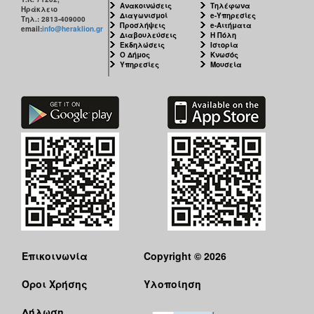
Ανακοινώσεις
Τηλέφωνα
Ηράκλειο
Διαγωνισμοί
e-Υπηρεσίες
Τηλ.: 2813-409000
Προσλήψεις
e-Αιτήματα
email:
info@heraklion.gr
Διαβουλεύσεις
Η Πόλη
Εκδηλώσεις
Ιστορία
Ο Δήμος
Κνωσός
Υπηρεσίες
Μουσεία
Επικοινωνία
Copyright © 2026
Όροι Χρήσης
Υλοποίηση
Δήλωση