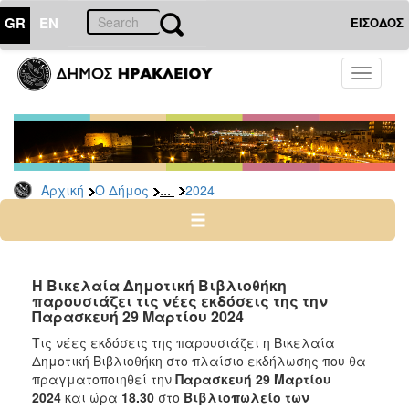
GR
EN
ΕΙΣΟΔΟΣ
Ο
Toggle
ΔΗΜΟΣ
navigati
Δελτία
Τύπου
Αρχείο
...
Αρχική
Ο Δήμος
2024
2026
2025
2024
2023
Η Βικελαία Δημοτική Βιβλιοθήκη
παρουσιάζει τις νέες εκδόσεις της την
2022
Παρασκευή 29 Μαρτίου 2024
2021
Τις νέες εκδόσεις της παρουσιάζει η Βικελαία
2020
Δημοτική Βιβλιοθήκη στο πλαίσιο εκδήλωσης που θα
πραγματοποιηθεί την
Παρασκευή 29 Μαρτίου
2019
2024
και ώρα
18.30
στο
Βιβλιοπωλείο των