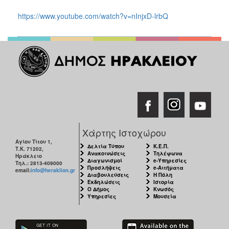
https://www.youtube.com/watch?v=nInjxD-lrbQ
Χάρτης Ιστοχώρου
Αγίου Τίτου 1,
Δελτία Τύπου
Κ.Ε.Π.
Τ.Κ. 71202,
Ανακοινώσεις
Τηλέφωνα
Ηράκλειο
Διαγωνισμοί
e-Υπηρεσίες
Τηλ.: 2813-409000
Προσλήψεις
e-Αιτήματα
email:
info@heraklion.gr
Διαβουλεύσεις
Η Πόλη
Εκδηλώσεις
Ιστορία
Ο Δήμος
Κνωσός
Υπηρεσίες
Μουσεία