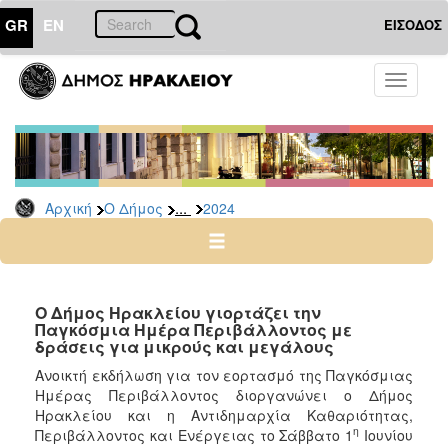
GR
EN
ΕΙΣΟΔΟΣ
Ο
Toggle
ΔΗΜΟΣ
navigati
Δελτία
Τύπου
Αρχείο
...
Αρχική
Ο Δήμος
2024
2026
2025
2024
2023
Ο Δήμος Ηρακλείου γιορτάζει την
Παγκόσμια Ημέρα Περιβάλλοντος με
2022
δράσεις για μικρούς και μεγάλους
2021
Ανοικτή εκδήλωση για τον εορτασμό της Παγκόσμιας
2020
Ημέρας Περιβάλλοντος διοργανώνει ο Δήμος
Ηρακλείου και η Αντιδημαρχία Καθαριότητας,
2019
η
Περιβάλλοντος και Ενέργειας το Σάββατο 1
Ιουνίου