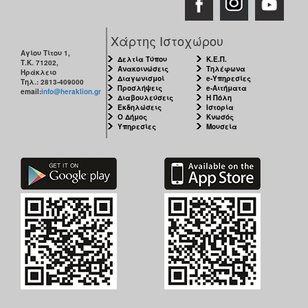
Χάρτης Ιστοχώρου
Αγίου Τίτου 1,
Δελτία Τύπου
Κ.Ε.Π.
Τ.Κ. 71202,
Ανακοινώσεις
Τηλέφωνα
Ηράκλειο
Διαγωνισμοί
e-Υπηρεσίες
Τηλ.: 2813-409000
Προσλήψεις
e-Αιτήματα
email:
info@heraklion.gr
Διαβουλεύσεις
Η Πόλη
Εκδηλώσεις
Ιστορία
Ο Δήμος
Κνωσός
Υπηρεσίες
Μουσεία