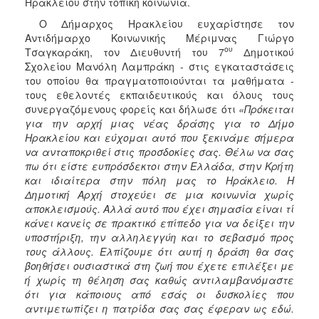
Ηρακλείου στην τοπική κοινωνία.
ΑΝΘΕΚΤΙΚΗ
ΠΟΛΗ
Ο Δήμαρχος Ηρακλείου ευχαρίστησε τον
Αντιδήμαρχο Κοινωνικής Μέριμνας Γιώργο
ου
Τσαγκαράκη, τον Διευθυντή του 7
Δημοτικού
Σχολείου Μανόλη Λαμπράκη - στις εγκαταστάσεις
του οποίου θα πραγματοποιούνται τα μαθήματα -
τους εθελοντές εκπαιδευτικούς και όλους τους
συνεργαζόμενους φορείς και δήλωσε ότι
«Πρόκειται
για την αρχή μιας νέας δράσης για το Δήμο
Ηρακλείου και εύχομαι αυτό που ξεκινάμε σήμερα
να ανταποκριθεί στις προσδοκίες σας. Θέλω να σας
πω ότι είστε ευπρόσδεκτοι στην Ελλάδα, στην Κρήτη
και ιδιαίτερα στην πόλη μας το Ηράκλειο. Η
Δημοτική Αρχή στοχεύει σε μια κοινωνία χωρίς
αποκλεισμούς. Αλλά αυτό που έχει σημασία είναι τί
κάνει κανείς σε πρακτικό επίπεδο για να δείξει την
υποστήριξη, την αλληλεγγύη και το σεβασμό προς
τους άλλους. Ελπίζουμε ότι αυτή η δράση θα σας
βοηθήσει ουσιαστικά στη ζωή που έχετε επιλέξει με
ή χωρίς τη θέληση σας καθώς αντιλαμβανόμαστε
ότι για κάποιους από εσάς οι δυσκολίες που
αντιμετωπίζει η πατρίδα σας σας έφεραν ως εδώ.