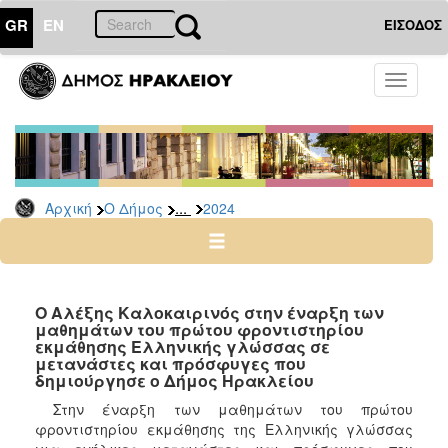
GR
EN
ΕΙΣΟΔΟΣ
Ο
Toggle
ΔΗΜΟΣ
navigati
Δελτία
Τύπου
Αρχείο
...
Αρχική
Ο Δήμος
2024
2026
2025
2024
2023
Ο Αλέξης Καλοκαιρινός στην έναρξη των
μαθημάτων του πρώτου φροντιστηρίου
2022
εκμάθησης Ελληνικής γλώσσας σε
2021
μετανάστες και πρόσφυγες που
δημιούργησε ο Δήμος Ηρακλείου
2020
Στην έναρξη των μαθημάτων του πρώτου
2019
φροντιστηρίου εκμάθησης της Ελληνικής γλώσσας