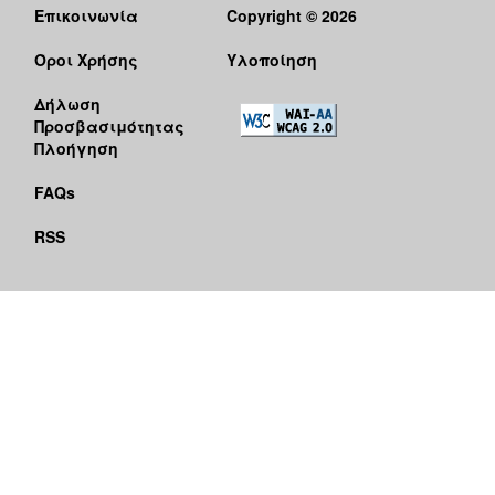
Επικοινωνία
Copyright © 2026
Όροι Χρήσης
Υλοποίηση
Δήλωση
Προσβασιμότητας
Πλοήγηση
FAQs
RSS