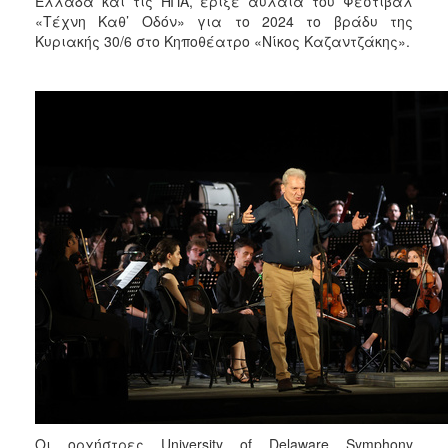
Ελλάδα και τις ΗΠΑ, έριξε αυλαία του Φεστιβάλ
2018
«Τέχνη Καθ’ Οδόν» για το 2024 το βράδυ της
2017
Κυριακής 30/6 στο Κηποθέατρο «Νίκος Καζαντζάκης».
2016
2015
2013
2012
2011
2010
2006
Ο
ΤΟΠΟΣ
ΜΑΣ
ΠΟΛΙΤΙΣΜΟΣ
Οι ορχήστρες University of Delaware Symphony