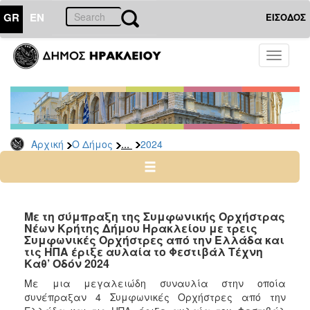
GR
EN
ΕΙΣΟΔΟΣ
Ο
Toggle
ΔΗΜΟΣ
navigati
Δελτία
Τύπου
Αρχείο
...
Αρχική
Ο Δήμος
2024
2026
2025
2024
2023
Με τη σύμπραξη της Συμφωνικής Ορχήστρας
Νέων Κρήτης Δήμου Ηρακλείου με τρεις
2022
Συμφωνικές Ορχήστρες από την Ελλάδα και
2021
τις ΗΠΑ έριξε αυλαία το Φεστιβάλ Τέχνη
Καθ’ Οδόν 2024
2020
Με μια μεγαλειώδη συναυλία στην οποία
2019
συνέπραξαν 4 Συμφωνικές Ορχήστρες από την