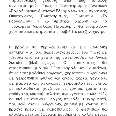
παραδοσιακές γεύσεις από τους τοπικούς
συνεταιρισμούς, όπως ο Συνεταιρισμός Γυναικών
«Παραδοσιακά Ασιτιανά Εδέσματα» και ο Αγροτικός
Οικοτεχνικός Συνεταιρισμός Γυναικών «Το
Γοργολαΐνι». Η κα Αριστέα Ιατράκη και το
Τυροκομείο Μενέλαος Παρασύρης θα ετοιμάσουν
χορτοπιτάκια, σαρικόπιτες, ροβιθάτο και ξινόχοντρο.
Η βραδιά θα περιλαμβάνει και μια μοναδική
έκπληξη για τους παρευρισκόμενους: ένα πιάτο με
ιστορία από τα χέρια της μαγείρισσας κα Άννας
Σκιαδά (hkalimasgiagia). Οι επισκέπτες θα
απολαύσουν μια πληθώρα παραδοσιακών πιάτων,
όπως ντολμαδάκια ορφανά, χορτοπιτάκια φούρνου
με χειροποίητο φύλλο και άγρια χόρτα, χοχλιούς
με μάραθα και αγκινάρες, χειρομηλόπιτες, βλήτα
με κολοκυθάκια, χοχλιούς με χόντρο, χορτόπιτες,
ανθόγαλο, κρητική σαλάτα, σφουγγάτο με κολοκύθι,
σουπιά με σπανάκι, λαγός στιφάδο, τσιγαριαστό,
παξιμάδι στον ξυλόφουρνο, χοιρινό με χόντρο, και
βραστό κρέας με γαμοπίλαφο. Το φεστιβάλ θα
ολοκληρωθεί με ζωντανή μουσική από καλλιτέχνες,