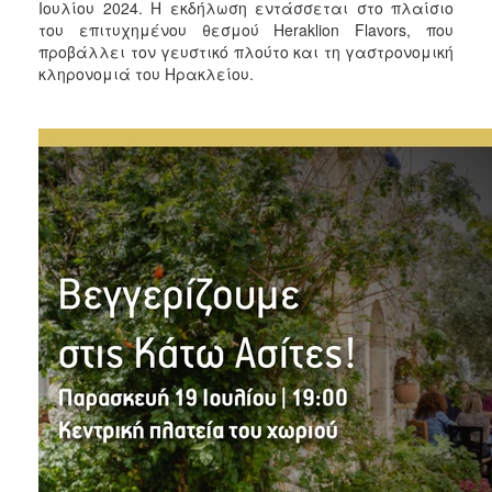
2018
Ιουλίου 2024. Η εκδήλωση εντάσσεται στο πλαίσιο
του επιτυχημένου θεσμού Heraklion Flavors, που
2017
προβάλλει τον γευστικό πλούτο και τη γαστρονομική
2016
κληρονομιά του Ηρακλείου.
2015
2013
2012
2011
2010
2006
Ο
ΤΟΠΟΣ
ΜΑΣ
ΠΟΛΙΤΙΣΜΟΣ