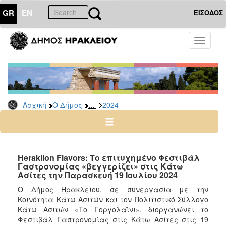
GR
EN
ΕΙΣΟΔΟΣ
Ο
Toggle
ΔΗΜΟΣ
navigati
Δελτία
Τύπου
Αρχείο
...
Αρχική
Ο Δήμος
2024
2026
2025
2024
2023
Heraklion Flavors: Το επιτυχημένο Φεστιβάλ
Γαστρονομίας «βεγγερίζει» στις Κάτω
2022
Ασίτες την Παρασκευή 19 Ιουλίου 2024
2021
Ο Δήμος Ηρακλείου, σε συνεργασία με την
2020
Κοινότητα Κάτω Ασιτών και τον Πολιτιστικό Σύλλογο
Κάτω Ασιτών «Το Γοργολαΐνι», διοργανώνει το
2019
Φεστιβάλ Γαστρονομίας στις Κάτω Ασίτες στις 19