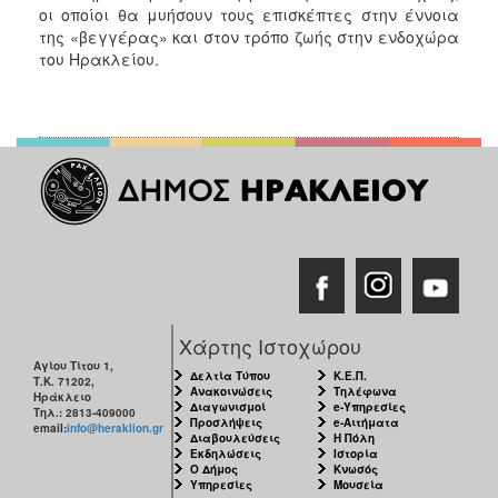
οι οποίοι θα μυήσουν τους επισκέπτες στην έννοια
της «βεγγέρας» και στον τρόπο ζωής στην ενδοχώρα
του Ηρακλείου.
Χάρτης Ιστοχώρου
Αγίου Τίτου 1,
Δελτία Τύπου
Κ.Ε.Π.
Τ.Κ. 71202,
Ανακοινώσεις
Τηλέφωνα
Ηράκλειο
Διαγωνισμοί
e-Υπηρεσίες
Τηλ.: 2813-409000
Προσλήψεις
e-Αιτήματα
email:
info@heraklion.gr
Διαβουλεύσεις
Η Πόλη
Εκδηλώσεις
Ιστορία
Ο Δήμος
Κνωσός
Υπηρεσίες
Μουσεία