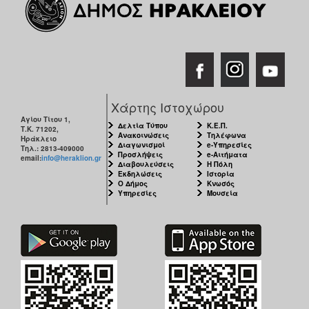
Χάρτης Ιστοχώρου
Αγίου Τίτου 1,
Δελτία Τύπου
Κ.Ε.Π.
Τ.Κ. 71202,
Ανακοινώσεις
Τηλέφωνα
Ηράκλειο
Διαγωνισμοί
e-Υπηρεσίες
Τηλ.: 2813-409000
Προσλήψεις
e-Αιτήματα
email:
info@heraklion.gr
Διαβουλεύσεις
Η Πόλη
Εκδηλώσεις
Ιστορία
Ο Δήμος
Κνωσός
Υπηρεσίες
Μουσεία