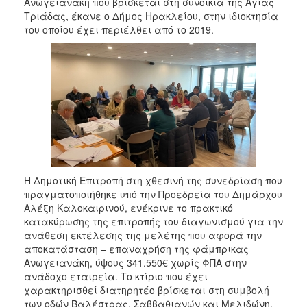
2018
Ανωγειανάκη που βρίσκεται στη συνοικία της Αγίας
Τριάδας, έκανε ο Δήμος Ηρακλείου, στην ιδιοκτησία
2017
του οποίου έχει περιέλθει από το 2019.
2016
2015
2013
2012
2011
2010
2006
Η Δημοτική Επιτροπή στη χθεσινή της συνεδρίαση που
πραγματοποιήθηκε υπό την Προεδρεία του Δημάρχου
Αλέξη Καλοκαιρινού, ενέκρινε το πρακτικό
κατακύρωσης της επιτροπής του διαγωνισμού για την
Ο
ανάθεση εκτέλεσης της μελέτης που αφορά την
ΤΟΠΟΣ
αποκατάσταση – επαναχρήση της φάμπρικας
ΜΑΣ
Ανωγειανάκη, ύψους 341.550€ χωρίς ΦΠΑ στην
ανάδοχο εταιρεία. Το κτίριο που έχει
ΠΟΛΙΤΙΣΜΟΣ
χαρακτηρισθεί διατηρητέο βρίσκεται στη συμβολή
των οδών Βαλέστρας, Σαββαθιανών και Μελιδώνη,