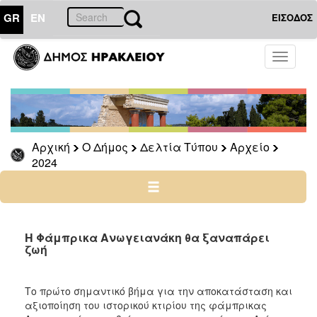
GR
EN
ΕΙΣΟΔΟΣ
Ο
Toggle
ΔΗΜΟΣ
navigati
Δελτία
Τύπου
Αρχείο
Αρχική
Ο Δήμος
Δελτία Τύπου
Αρχείο
2026
2024
2025
2024
2023
2022
Η Φάμπρικα Ανωγειανάκη θα ξαναπάρει
ζωή
2021
2020
Το πρώτο σημαντικό βήμα για την αποκατάσταση και
2019
αξιοποίηση του ιστορικού κτιρίου της φάμπρικας