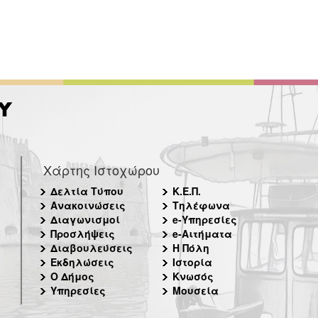
Χάρτης Ιστοχώρου
Δελτία Τύπου
Κ.Ε.Π.
Ανακοινώσεις
Τηλέφωνα
Διαγωνισμοί
e-Υπηρεσίες
Προσλήψεις
e-Αιτήματα
Διαβουλεύσεις
Η Πόλη
Εκδηλώσεις
Ιστορία
Ο Δήμος
Κνωσός
Υπηρεσίες
Μουσεία