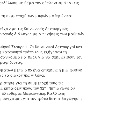
κδήλωση με θέμα τον εθελοντισμό και τις
ε τη συμμετοχή των μικρών μαθητών και
είχαν με τις Κοινωνικές Λειτουργούς
τανός διάλογος με αφηγήσεις των μαθητών
θρού Σταυρού. Οι Κοινωνικοί Λειτουργοί και
ε κατανοητό τρόπο τους εξήγησαν τη
ωσαν κομμάτια παζλ για να σχηματίσουν τον
γραφίζοντας.
θυμάτων μετά από ένα ατύχημα ή μια φυσική
 τα διακριτικά γιλέκα.
στησε για τη συμμετοχή τους τις
ου
ις εκπαιδευτικούς του 32
Νηπιαγωγείου
υ
Ελευθερία Μαραυγάκη, Καλλιόπη
ς συγχαίρει για τον τρόπο διαπαιδαγώγησης