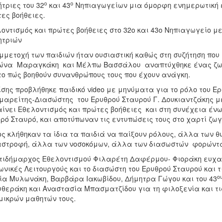
ο
ο
τριες του 32
και 43
Νηπιαγωγείων μια όμορφη ενημερωτική ε
ες βοήθειες.
οντισμός και πρώτες βοήθειες στο 32ο και 43ο Νηπιαγωγείο μ
ητριών
μμετοχή των παιδιών ήταν ουσιαστική καθώς στη συζήτηση που 
ώνα Μαραγκάκη και Μέλπω Βασσάλου αναπτύχθηκε ένας ζων
το πώς βοηθούν συνανθρώπους τους που έχουν ανάγκη.
ης προβλήθηκε παιδικό νideo με μηνύματα για το ρόλο του Ερυ
μαρείτης-Διασώστης του Ερυθρού Σταυρού Γ. Δουκιαντζάκης μ
ίνει Εθελοντισμός και πρώτες βοήθειες και στη συνέχεια έν
ρό Σταυρό, και αποτύπωναν τις εντυπώσεις τους στο χαρτί ζω
ς κλήθηκαν τα ίδια τα παιδιά να παίξουν ρόλους, άλλα των 
στροφή, άλλα των νοσοκόμων, άλλα των διασωστών φορώντας
τιδήμαρχος Εθελοντισμού Φιλαρέτη Δαφέρμου- Φιοράκη ευχαρί
ωνικές Λειτουργούς και το διασώστη του Ερυθρού Σταυρού και τ
ο
α Μυλωνάκη, Βαρβάρα Ιακωβίδου, Δήμητρα Γώγου και του 43
θεράκη και Αναστασία Μπασματζίδου για τη φιλοξενία και τι
μικρών μαθητών τους.