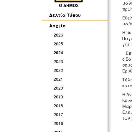
μαθή
Ο ΔΗΜΟΣ
πρώτ
Δελτία Τύπου
Εθελ
μαθ
Αρχείο
Η συ
2026
Παγ
2025
για 
2024
Επίσ
ο Σα
2023
σημα
2022
Ερυθ
2021
Τέλο
κατα
2020
Η Αν
2019
Κοιν
2018
Μαρί
Ελευ
2017
των 
2016