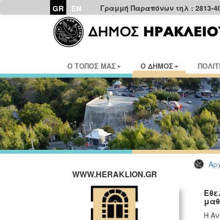
GR
EN
Γραμμή Παραπόνων τηλ : 2813-4
Ο ΤΟΠΟΣ ΜΑΣ
Ο ΔΗΜΟΣ
ΠΟΛΙΤ
Αρχ
WWW.HERAKLION.GR
Εθε
μαθ
Η Αν