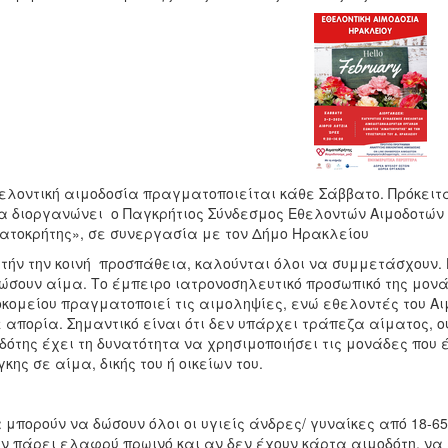
ελοντική αιμοδοσία πραγματοποιείται κάθε Σάββατο. Πρόκειτα
α διοργανώνει ο Παγκρήτιος Σύνδεσμος Εθελοντών Αιμοδοτώ
ατοκρήτης», σε συνεργασία με τον Δήμο Ηρακλείου
υτήν την κοινή προσπάθεια, καλούνται όλοι να συμμετάσχουν.
ώσουν αίμα. Το έμπειρο ιατρονοσηλευτικό προσωπικό της μονά
κομείου πραγματοποιεί τις αιμοληψίες, ενώ εθελοντές του Αι
 απορία. Σημαντικό είναι ότι δεν υπάρχει τράπεζα αίματος, 
δότης έχει τη δυνατότητα να χρησιμοποιήσει τις μονάδες που
κης σε αίμα, δικής του ή οικείων του.
 μπορούν να δώσουν όλοι οι υγιείς άνδρες/ γυναίκες από 18-65
ν πάρει ελαφρύ πρωινό και αν δεν έχουν κάρτα αιμοδότη, να 