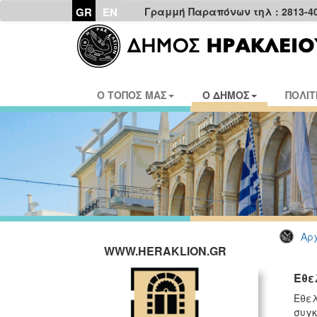
GR
EN
Γραμμή Παραπόνων τηλ : 2813-4
Ο ΤΟΠΟΣ ΜΑΣ
Ο ΔΗΜΟΣ
ΠΟΛΙΤ
Αρχ
WWW.HERAKLION.GR
Εθε
Εθελ
συγκ