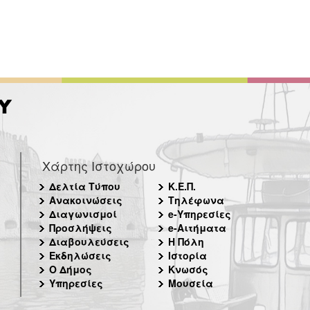
Χάρτης Ιστοχώρου
Δελτία Τύπου
Κ.Ε.Π.
Ανακοινώσεις
Τηλέφωνα
Διαγωνισμοί
e-Υπηρεσίες
Προσλήψεις
e-Αιτήματα
Διαβουλεύσεις
Η Πόλη
Εκδηλώσεις
Ιστορία
Ο Δήμος
Κνωσός
Υπηρεσίες
Μουσεία