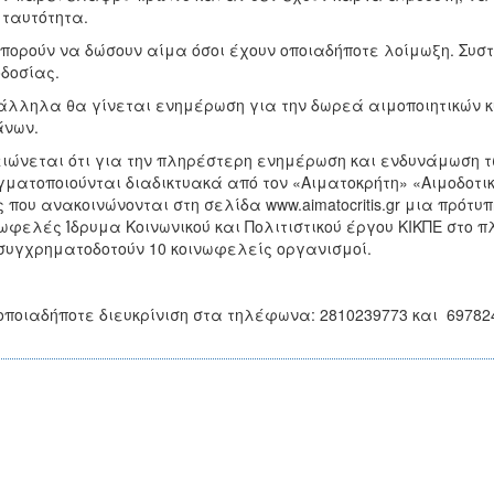
 ταυτότητα.
πορούν να δώσουν αίμα όσοι έχουν οποιαδήποτε λοίμωξη. Συσ
δοσίας.
λληλα θα γίνεται ενημέρωση για την δωρεά αιμοποιητικών κ
άνων.
ιώνεται ότι για την πληρέστερη ενημέρωση και ενδυνάμωση τω
ματοποιούνται διαδικτυακά από τον «Αιματοκρήτη» «Αιμοδοτικέ
 που ανακοινώνονται στη σελίδα www.aimatocritis.gr μια πρότυ
ωφελές Ίδρυμα Κοινωνικού και Πολιτιστικού έργου ΚΙΚΠΕ στο 
συγχρηματοδοτούν 10 κοινωφελείς οργανισμοί.
οποιαδήποτε διευκρίνιση στα τηλέφωνα: 2810239773 και 69782470