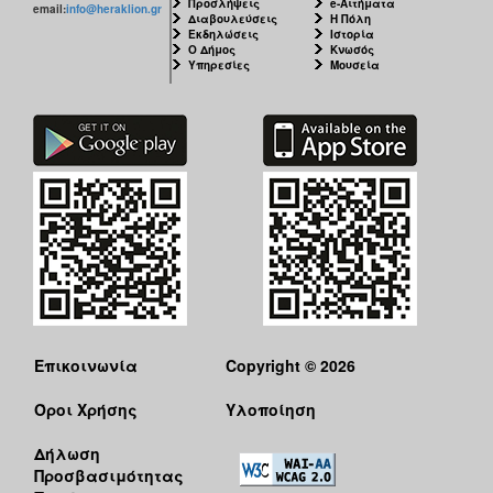
Προσλήψεις
e-Αιτήματα
email:
info@heraklion.gr
Διαβουλεύσεις
Η Πόλη
Εκδηλώσεις
Ιστορία
Ο Δήμος
Κνωσός
Υπηρεσίες
Μουσεία
Επικοινωνία
Copyright © 2026
Όροι Χρήσης
Υλοποίηση
Δήλωση
Προσβασιμότητας