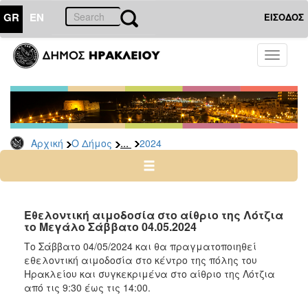
GR
EN
ΕΙΣΟΔΟΣ
Ο
Toggle
ΔΗΜΟΣ
navigati
Δελτία
Τύπου
Αρχείο
...
Αρχική
Ο Δήμος
2024
2026
2025
2024
2023
Εθελοντική αιμοδοσία στο αίθριο της Λότζια
το Μεγάλο Σάββατο 04.05.2024
2022
Το Σάββατο 04/05/2024 και θα πραγματοποιηθεί
2021
εθελοντική αιμοδοσία στο κέντρο της πόλης του
2020
Ηρακλείου και συγκεκριμένα στο αίθριο της Λότζια
από τις 9:30 έως τις 14:00.
2019