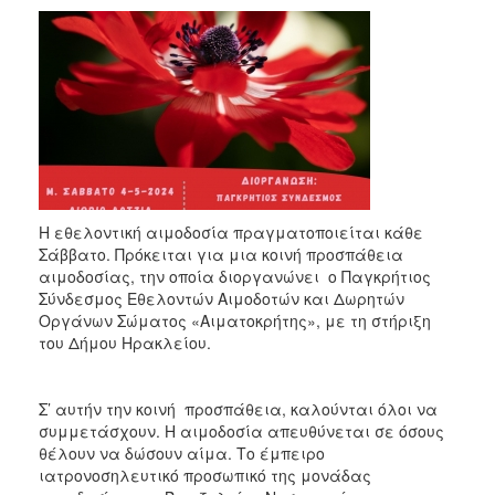
2018
2017
2016
2015
2013
2012
2011
Η εθελοντική αιμοδοσία πραγματοποιείται κάθε
2010
Σάββατο. Πρόκειται για μια κοινή προσπάθεια
2006
αιμοδοσίας, την οποία διοργανώνει ο Παγκρήτιος
Σύνδεσμος Εθελοντών Αιμοδοτών και Δωρητών
Οργάνων Σώματος «Αιματοκρήτης», με τη στήριξη
του Δήμου Ηρακλείου.
Ο
ΤΟΠΟΣ
Σ’ αυτήν την κοινή προσπάθεια, καλούνται όλοι να
ΜΑΣ
συμμετάσχουν. Η αιμοδοσία απευθύνεται σε όσους
θέλουν να δώσουν αίμα. Το έμπειρο
ΠΟΛΙΤΙΣΜΟΣ
ιατρονοσηλευτικό προσωπικό της μονάδας