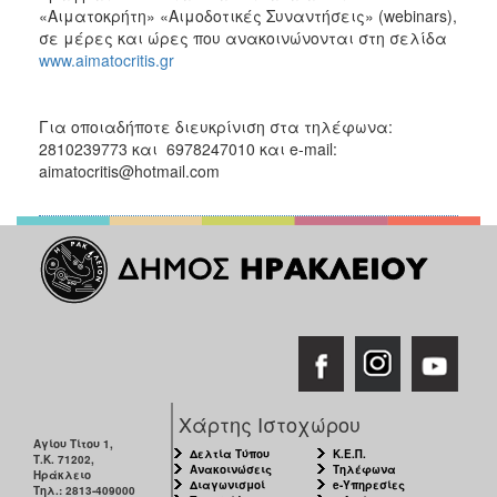
«Αιματοκρήτη» «Αιμοδοτικές Συναντήσεις» (webinars),
σε μέρες και ώρες που ανακοινώνονται στη σελίδα
www.aimatocritis.gr
Για οποιαδήποτε διευκρίνιση στα τηλέφωνα:
2810239773 και 6978247010 και e-mail:
aimatocritis@hotmail.com
Χάρτης Ιστοχώρου
Αγίου Τίτου 1,
Δελτία Τύπου
Κ.Ε.Π.
Τ.Κ. 71202,
Ανακοινώσεις
Τηλέφωνα
Ηράκλειο
Διαγωνισμοί
e-Υπηρεσίες
Τηλ.: 2813-409000