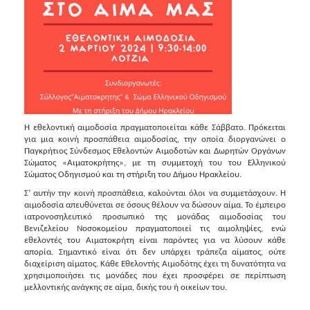
2018
2017
2016
2015
2013
2012
2011
Η εθελοντική αιμοδοσία πραγματοποιείται κάθε Σάββατο. Πρόκειται
για μια κοινή προσπάθεια αιμοδοσίας, την οποία διοργανώνει ο
2010
Παγκρήτιος Σύνδεσμος Εθελοντών Αιμοδοτών και Δωρητών Οργάνων
Σώματος «Αιματοκρήτης», με τη συμμετοχή του του Ελληνικού
2006
Σώματος Οδηγισμού και τη στήριξη του Δήμου Ηρακλείου.
Σ’ αυτήν την κοινή προσπάθεια, καλούνται όλοι να συμμετάσχουν. Η
αιμοδοσία απευθύνεται σε όσους θέλουν να δώσουν αίμα. Το έμπειρο
ιατρονοσηλευτικό προσωπικό της μονάδας αιμοδοσίας του
Βενιζελείου Νοσοκομείου πραγματοποιεί τις αιμοληψίες, ενώ
Ο
εθελοντές του Αιματοκρήτη είναι παρόντες για να λύσουν κάθε
ΤΟΠΟΣ
απορία. Σημαντικό είναι ότι δεν υπάρχει τράπεζα αίματος, ούτε
ΜΑΣ
διαχείριση αίματος. Κάθε Εθελοντής Αιμοδότης έχει τη δυνατότητα να
χρησιμοποιήσει τις μονάδες που έχει προσφέρει σε περίπτωση
ΠΟΛΙΤΙΣΜΟΣ
μελλοντικής ανάγκης σε αίμα, δικής του ή οικείων του.