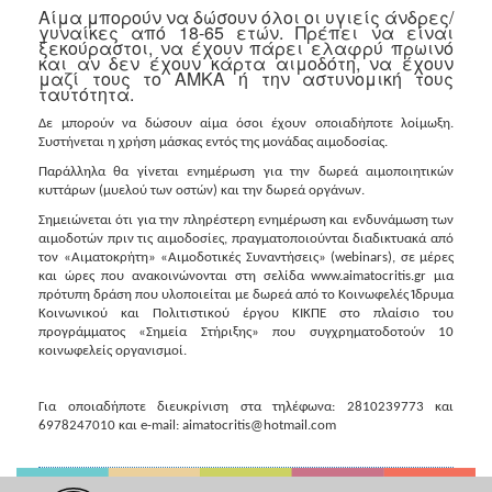
ΑΝΘΕΚΤΙΚΗ
Αίμα μπορούν να δώσουν όλοι οι υγιείς άνδρες/
ΠΟΛΗ
γυναίκες από 18-65 ετών. Πρέπει να είναι
ξεκούραστοι, να έχουν πάρει ελαφρύ πρωινό
και αν δεν έχουν κάρτα αιμοδότη, να έχουν
μαζί τους το ΑΜΚΑ ή την αστυνομική τους
ταυτότητα.
Δε μπορούν να δώσουν αίμα όσοι έχουν οποιαδήποτε λοίμωξη.
Συστήνεται η χρήση μάσκας εντός της μονάδας αιμοδοσίας.
Παράλληλα θα γίνεται ενημέρωση για την δωρεά αιμοποιητικών
κυττάρων (μυελού των οστών) και την δωρεά οργάνων.
Σημειώνεται ότι για την πληρέστερη ενημέρωση και ενδυνάμωση των
αιμοδοτών πριν τις αιμοδοσίες, πραγματοποιούνται διαδικτυακά από
τον «Αιματοκρήτη» «Αιμοδοτικές Συναντήσεις» (webinars), σε μέρες
και ώρες που ανακοινώνονται στη σελίδα www.aimatocritis.gr μια
πρότυπη δράση που υλοποιείται με δωρεά από το Κοινωφελές Ίδρυμα
Κοινωνικού και Πολιτιστικού έργου ΚΙΚΠΕ στο πλαίσιο του
προγράμματος «Σημεία Στήριξης» που συγχρηματοδοτούν 10
κοινωφελείς οργανισμοί.
Για οποιαδήποτε διευκρίνιση στα τηλέφωνα: 2810239773 και
6978247010 και e-mail: aimatocritis@hotmail.com