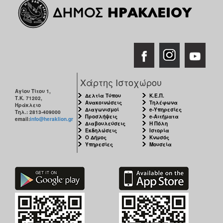
Χάρτης Ιστοχώρου
Αγίου Τίτου 1,
Δελτία Τύπου
Κ.Ε.Π.
Τ.Κ. 71202,
Ανακοινώσεις
Τηλέφωνα
Ηράκλειο
Διαγωνισμοί
e-Υπηρεσίες
Τηλ.: 2813-409000
Προσλήψεις
e-Αιτήματα
email:
info@heraklion.gr
Διαβουλεύσεις
Η Πόλη
Εκδηλώσεις
Ιστορία
Ο Δήμος
Κνωσός
Υπηρεσίες
Μουσεία