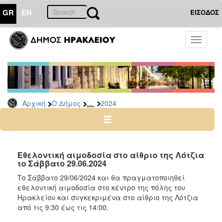
GR
EN
ΕΙΣΟΔΟΣ
Ο
Toggle
ΔΗΜΟΣ
navigati
Δελτία
Τύπου
Αρχείο
...
Αρχική
Ο Δήμος
2024
2026
2025
2024
2023
Εθελοντική αιμοδοσία στο αίθριο της Λότζια
το Σάββατο 29.06.2024
2022
Το Σάββατο 29/06/2024 και θα πραγματοποιηθεί
2021
εθελοντική αιμοδοσία στο κέντρο της πόλης του
2020
Ηρακλείου και συγκεκριμένα στο αίθριο της Λότζια
από τις 9:30 έως τις 14:00.
2019