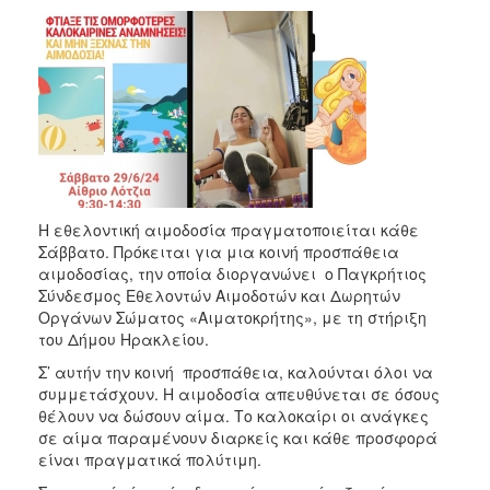
2018
2017
2016
2015
2013
2012
2011
Η εθελοντική αιμοδοσία πραγματοποιείται κάθε
2010
Σάββατο. Πρόκειται για μια κοινή προσπάθεια
2006
αιμοδοσίας, την οποία διοργανώνει ο Παγκρήτιος
Σύνδεσμος Εθελοντών Αιμοδοτών και Δωρητών
Οργάνων Σώματος «Αιματοκρήτης», με τη στήριξη
του Δήμου Ηρακλείου.
Σ’ αυτήν την κοινή προσπάθεια, καλούνται όλοι να
Ο
ΤΟΠΟΣ
συμμετάσχουν. Η αιμοδοσία απευθύνεται σε όσους
ΜΑΣ
θέλουν να δώσουν αίμα. Το καλοκαίρι οι ανάγκες
σε αίμα παραμένουν διαρκείς και κάθε προσφορά
ΠΟΛΙΤΙΣΜΟΣ
είναι πραγματικά πολύτιμη.