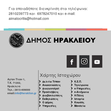
Για οποιαδήποτε διευκρίνιση στα τηλέφωνα:
2810239773 και 6978247010 και e-mail:
aimatocritis@hotmail.com
Χάρτης Ιστοχώρου
Αγίου Τίτου 1,
Δελτία Τύπου
Κ.Ε.Π.
Τ.Κ. 71202,
Ανακοινώσεις
Τηλέφωνα
Ηράκλειο
Διαγωνισμοί
e-Υπηρεσίες
Τηλ.: 2813-409000
Προσλήψεις
e-Αιτήματα
email:
info@heraklion.gr
Διαβουλεύσεις
Η Πόλη
Εκδηλώσεις
Ιστορία
Ο Δήμος
Κνωσός
Υπηρεσίες
Μουσεία