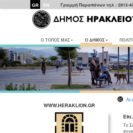
GR
EN
Γραμμή Παραπόνων τηλ : 2813-4
Ο ΤΟΠΟΣ ΜΑΣ
Ο ΔΗΜΟΣ
ΠΟΛΙΤ
Αρχ
WWW.HERAKLION.GR
Εθε
Το Σ
συγκ