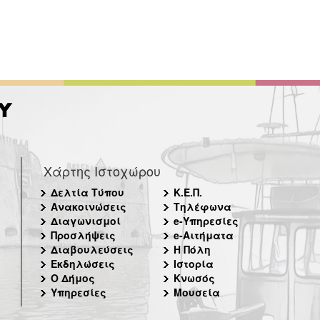
Χάρτης Ιστοχώρου
Δελτία Τύπου
Κ.Ε.Π.
Ανακοινώσεις
Τηλέφωνα
Διαγωνισμοί
e-Υπηρεσίες
Προσλήψεις
e-Αιτήματα
Διαβουλεύσεις
Η Πόλη
Εκδηλώσεις
Ιστορία
Ο Δήμος
Κνωσός
Υπηρεσίες
Μουσεία