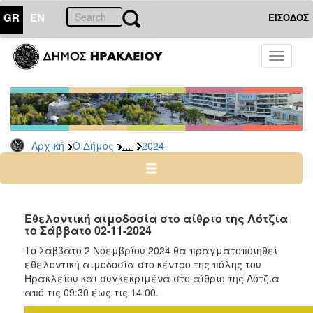
GR
EN
ΕΙΣΟΔΟΣ
Ο
Toggle
ΔΗΜΟΣ
navigati
Δελτία
Τύπου
Αρχείο
...
Αρχική
Ο Δήμος
2024
2026
2025
2024
2023
Εθελοντική αιμοδοσία στο αίθριο της Λότζια
το Σάββατο 02-11-2024
2022
Το Σάββατο 2 Νοεμβρίου 2024 θα πραγματοποιηθεί
2021
εθελοντική αιμοδοσία στο κέντρο της πόλης του
2020
Ηρακλείου και συγκεκριμένα στο αίθριο της Λότζια
από τις 09:30 έως τις 14:00.
2019