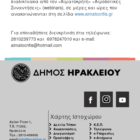
διαδικτυακά από τον «Αιματοκρήτη» «Αιμοδοτικές
Συναντήσεις» (webinars), σε μέρες και ώρες που
ανακοινώνονται στη σελίδα
www.aimatocritis.gr
Για οποιαδήποτε διευκρίνιση στα τηλέφωνα:
2810239773 και 6978247010 και e-mail:
aimatocritis@hotmail.com
Χάρτης Ιστοχώρου
Αγίου Τίτου 1,
Δελτία Τύπου
Κ.Ε.Π.
Τ.Κ. 71202,
Ανακοινώσεις
Τηλέφωνα
Ηράκλειο
Διαγωνισμοί
e-Υπηρεσίες
Τηλ.: 2813-409000
Προσλήψεις
e-Αιτήματα
email:
info@heraklion.gr