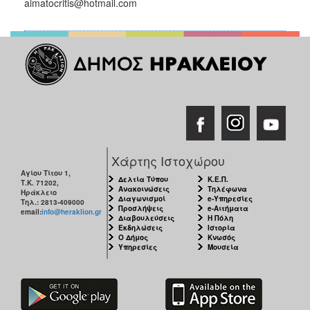
aimatocritis@hotmail.com
Χάρτης Ιστοχώρου
Αγίου Τίτου 1,
Δελτία Τύπου
Κ.Ε.Π.
Τ.Κ. 71202,
Ανακοινώσεις
Τηλέφωνα
Ηράκλειο
Διαγωνισμοί
e-Υπηρεσίες
Τηλ.: 2813-409000
Προσλήψεις
e-Αιτήματα
email:
info@heraklion.gr
Διαβουλεύσεις
Η Πόλη
Εκδηλώσεις
Ιστορία
Ο Δήμος
Κνωσός
Υπηρεσίες
Μουσεία