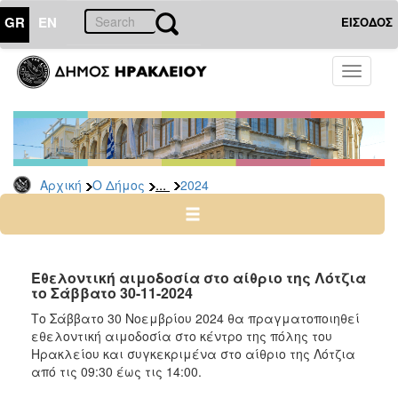
GR
EN
ΕΙΣΟΔΟΣ
Ο
Toggle
ΔΗΜΟΣ
navigati
Δελτία
Τύπου
Αρχείο
...
Αρχική
Ο Δήμος
2024
2026
2025
2024
2023
Εθελοντική αιμοδοσία στο αίθριο της Λότζια
το Σάββατο 30-11-2024
2022
Το Σάββατο 30 Νοεμβρίου 2024 θα πραγματοποιηθεί
2021
εθελοντική αιμοδοσία στο κέντρο της πόλης του
2020
Ηρακλείου και συγκεκριμένα στο αίθριο της Λότζια
από τις 09:30 έως τις 14:00.
2019