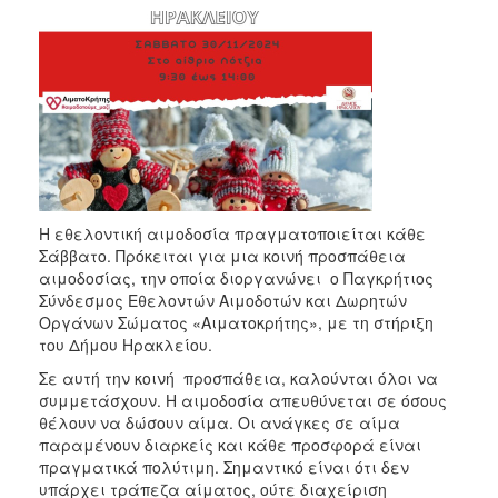
2018
2017
2016
2015
2013
2012
2011
Η εθελοντική αιμοδοσία πραγματοποιείται κάθε
2010
Σάββατο. Πρόκειται για μια κοινή προσπάθεια
2006
αιμοδοσίας, την οποία διοργανώνει ο Παγκρήτιος
Σύνδεσμος Εθελοντών Αιμοδοτών και Δωρητών
Οργάνων Σώματος «Αιματοκρήτης», με τη στήριξη
του Δήμου Ηρακλείου.
Σε αυτή την κοινή προσπάθεια, καλούνται όλοι να
Ο
ΤΟΠΟΣ
συμμετάσχουν. Η αιμοδοσία απευθύνεται σε όσους
ΜΑΣ
θέλουν να δώσουν αίμα. Οι ανάγκες σε αίμα
παραμένουν διαρκείς και κάθε προσφορά είναι
ΠΟΛΙΤΙΣΜΟΣ
πραγματικά πολύτιμη. Σημαντικό είναι ότι δεν
υπάρχει τράπεζα αίματος, ούτε διαχείριση