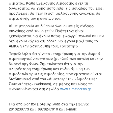
αίματος. Κάθε Εθελοντής Αιμοδότης έχει τη
ΑΝΘΕΚΤΙΚΗ
ΠΟΛΗ
δυνατότητα να χρησιμοποιήσει τις μονάδες που έχει
προσφέρει σε περίπτωση μελλοντικής ανάγκης σε
αίμα, δικής του ή οικείων του.
Αίμα μπορούν να δώσουν όλοι οι υγιείς άνδρες/
γυναίκες από 18-65 ετών. Πρέπει να είναι
ξεκούραστοι, να έχουν πάρει ελαφρύ πρωινό και αν
δεν έχουν κάρτα αιμοδότη, να έχουν μαζί τους το
ΑΜΚΑ ή την αστυνομική τους ταυτότητα.
Παράλληλα θα γίνεται ενημέρωση για την δωρεά
αιμοποιητικών κυττάρων (μυελού των οστών) και την
δωρεά οργάνων. Σημειώνεται ότι για την
πληρέστερη ενημέρωση και ενδυνάμωση των
αιμοδοτών πριν τις αιμοδοσίες, πραγματοποιούνται
διαδικτυακά από τον «Αιματοκρήτη» «Αιμοδοτικές
Συναντήσεις» (webinars), σε μέρες και ώρες που
ανακοινώνονται στη σελίδα
www.aimatocritis.gr
Για οποιαδήποτε διευκρίνιση στα τηλέφωνα:
2810239773 και 6978247010 και e-mail: