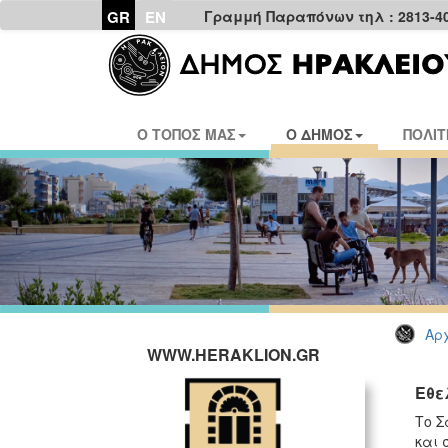
GR
EN
Γραμμή Παραπόνων τηλ : 2813-4
Ο ΤΟΠΟΣ ΜΑΣ
Ο ΔΗΜΟΣ
ΠΟΛΙΤ
Αρχ
WWW.HERAKLION.GR
Εθε
Το Σ
και 