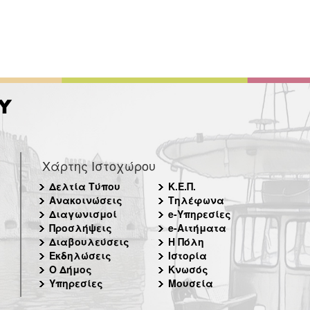
Χάρτης Ιστοχώρου
Δελτία Τύπου
Κ.Ε.Π.
Ανακοινώσεις
Τηλέφωνα
Διαγωνισμοί
e-Υπηρεσίες
Προσλήψεις
e-Αιτήματα
Διαβουλεύσεις
Η Πόλη
Εκδηλώσεις
Ιστορία
Ο Δήμος
Κνωσός
Υπηρεσίες
Μουσεία