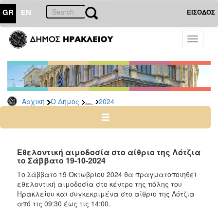
GR
EN
ΕΙΣΟΔΟΣ
Ο
Toggle
ΔΗΜΟΣ
navigati
Δελτία
Τύπου
Αρχείο
...
Αρχική
Ο Δήμος
2024
2026
2025
2024
2023
Εθελοντική αιμοδοσία στο αίθριο της Λότζια
το Σάββατο 19-10-2024
2022
Το Σάββατο 19 Οκτωβρίου 2024 θα πραγματοποιηθεί
2021
εθελοντική αιμοδοσία στο κέντρο της πόλης του
2020
Ηρακλείου και συγκεκριμένα στο αίθριο της Λότζια
από τις 09:30 έως τις 14:00.
2019