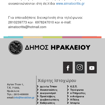
ανακοινώνονται στη σελίδα
www.aimatocritis.gr
Για οποιαδήποτε διευκρίνιση στα τηλέφωνα:
2810239773 και 6978247010 και e-mail:
aimatocritis@hotmail.com
Χάρτης Ιστοχώρου
Αγίου Τίτου 1,
Δελτία Τύπου
Κ.Ε.Π.
Τ.Κ. 71202,
Ανακοινώσεις
Τηλέφωνα
Ηράκλειο
Διαγωνισμοί
e-Υπηρεσίες
Τηλ.: 2813-409000
Προσλήψεις
e-Αιτήματα
email:
info@heraklion.gr
Διαβουλεύσεις
Η Πόλη
Εκδηλώσεις
Ιστορία