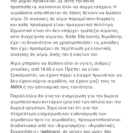
του Δήμου Ηρακλείου. Σε αυτή την κοινή
προσπάθεια, καλούνται όλοι να συμμετάσχουν. Η
αιμοδοσία απευθύνεται σε όσους θέλουν να δώσουν
αίμα. Οι ανάγκες σε αίμα παραμένουν διαρκείς
και κάθε προσφορά είναι πραγματικά πολύτιμη.
Σημαντικό είναι ότι δεν υπάρχει τράπεζα αίματος,
ούτε διαχείριση αίματος. Κάθε Εθελοντής Αιμοδότης
έχει τη δυνατότητα να χρησιμοποιήσει τις μονάδες
που έχει προσφέρει σε περίπτωση μελλοντικής
ανάγκης σε αίμα, δικής του ή οικείων του.
Αίμα μπορούν να δώσουν όλοι οι υγιείς άνδρες/
γυναίκες από 18-65 ετών. Πρέπει να είναι
ξεκούραστοι, να έχουν πάρει ελαφρύ πρωινό και αν
δεν έχουν κάρτα αιμοδότη, να έχουν μαζί τους το
ΑΜΚΑ ή την αστυνομική τους ταυτότητα.
Παράλληλα θα γίνεται ενημέρωση για την δωρεά
αιμοποιητικών κυττάρων (μυελού των οστών) και την
δωρεά οργάνων. Σημειώνεται ότι για την
πληρέστερη ενημέρωση και ενδυνάμωση των
αιμοδοτών πριν τις αιμοδοσίες, πραγματοποιούνται
διαδικτυακά από τον «Αιματοκρήτη» «Αιμοδοτικές
Συναντήσεις» (webinars), σε μέρες και ώρες που