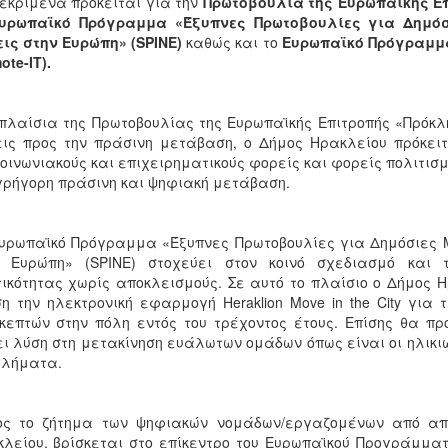
εκριμένα πρόκειται για την
Πρωτοβουλία της Ευρωπαϊκής Ε
υρωπαϊκό Πρόγραμμα «Έξυπνες Πρωτοβουλίες για Δημόσ
ις στην Ευρώπη» (SPINE)
καθώς και το
Ευρωπαϊκό Πρόγραμμα «
ote-IT).
πλαίσια της Πρωτοβουλίας της Ευρωπαϊκής Επιτροπής «Πρόκλ
ις προς την πράσινη μετάβαση, ο Δήμος Ηρακλείου πρόκει
οινωνιακούς και επιχειρηματικούς φορείς και φορείς πολιτισμ
γρήγορη πράσινη και ψηφιακή μετάβαση.
υρωπαϊκό Πρόγραμμα «Έξυπνες Πρωτοβουλίες για Δημόσιες 
ν Ευρώπη» (SPINE) στοχεύει στον κοινό σχεδιασμό και
τικότητας χωρίς αποκλεισμούς. Σε αυτό το πλαίσιο ο Δήμος Η
η την ηλεκτρονική εφαρμογή Heraklion Move in the City για 
κεπτών στην πόλη εντός του τρέχοντος έτους. Επίσης θα πρ
ι λύση στη μετακίνηση ευάλωτων ομάδων όπως είναι οι ηλικιω
βλήματα.
ος το ζήτημα των ψηφιακών νομάδων/εργαζομένων από από
λείου, βρίσκεται στο επίκεντρο του Ευρωπαϊκού Προγράμματος 