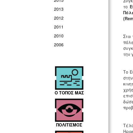
2015
Συγκ
το
Ε
2013
Πόλε
2012
(Rem
2011
2010
Στα 
πόλε
2006
συγκ
την 
Το Ε
στη
κινη
χρήσ
Ο ΤΟΠΟΣ ΜΑΣ
επισ
δώσε
προ
ΠΟΛΙΤΙΣΜΟΣ
Τέλ
Ηρακ