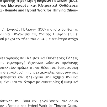
πιτροπής «Πρόκληση Ευφυών Πόλεων» (ICC)
,
ιες Μεταφορές και Κλιματικά Ουδέτερες
Remote and Hybrid Work for Thriving Cities»
ηση Ευφυών Πόλεων» (ICC) η οποία βοηθά τις
ται να υπογράψει τις πρώτες Συμφωνίες με
ού μέχρι τα τέλη του 2024, με απώτερο στόχο
Μεταφορές και Κλιματικά Ουδέτερες Πόλεις
 την εφαρμογή έξυπνων λύσεων πράσινης
ρακλείου πρόκειται να θέσει σε δοκιμαστική
τη διευκόλυνση της μετακίνησης δημοτών και
ομηθευτεί ένα ηλεκτρικό μίνι όχημα που θα
μένοι και τα άτομα με αναπηρίες ή κινητικά
σταση που ζουν και εργάζονται στο Δήμο
«Remote and Hybrid Work for Thriving Cities»