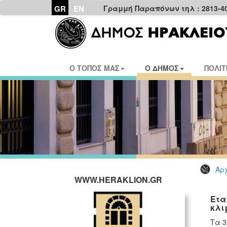
GR
EN
Γραμμή Παραπόνων τηλ : 2813-4
Ο ΤΟΠΟΣ ΜΑΣ
Ο ΔΗΜΟΣ
ΠΟΛΙΤ
Αρχ
WWW.HERAKLION.GR
Ετα
κλι
Τα 3