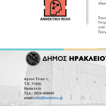
(Rem
Σημ
ΑΝΘΕΚΤΙΚΗ ΠΟΛΗ
Πλη
από 
Προγ
Αγίου Τίτου 1,
Τ.Κ. 71202,
Ηράκλειο
Τηλ.: 2813-409000
email:
info@heraklion.gr