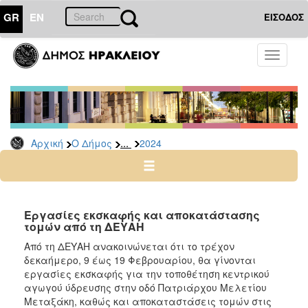
GR
EN
ΕΙΣΟΔΟΣ
Ο
Toggle
ΔΗΜΟΣ
navigati
Δελτία
Τύπου
Αρχείο
...
Αρχική
Ο Δήμος
2024
2026
2025
2024
2023
Εργασίες εκσκαφής και αποκατάστασης
τομών από τη ΔΕΥΑΗ
2022
Από τη ΔΕΥΑΗ ανακοινώνεται ότι το τρέχον
2021
δεκαήμερο, 9 έως 19 Φεβρουαρίου, θα γίνονται
2020
εργασίες εκσκαφής για την τοποθέτηση κεντρικού
αγωγού ύδρευσης στην οδό Πατριάρχου Μελετίου
2019
Μεταξάκη, καθώς και αποκαταστάσεις τομών στις