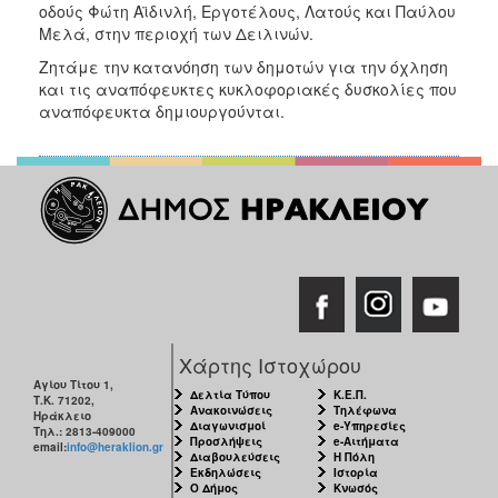
2018
οδούς Φώτη Αϊδινλή, Εργοτέλους, Λατούς και Παύλου
Μελά, στην περιοχή των Δειλινών.
2017
Ζητάμε την κατανόηση των δημοτών για την όχληση
2016
και τις αναπόφευκτες κυκλοφοριακές δυσκολίες που
2015
αναπόφευκτα δημιουργούνται.
2013
2012
2011
2010
2006
Χάρτης Ιστοχώρου
Ο
Αγίου Τίτου 1,
ΤΟΠΟΣ
Δελτία Τύπου
Κ.Ε.Π.
Τ.Κ. 71202,
ΜΑΣ
Ανακοινώσεις
Τηλέφωνα
Ηράκλειο
Διαγωνισμοί
e-Υπηρεσίες
Τηλ.: 2813-409000
Προσλήψεις
e-Αιτήματα
email:
info@heraklion.gr
Διαβουλεύσεις
Η Πόλη
ΠΟΛΙΤΙΣΜΟΣ
Εκδηλώσεις
Ιστορία
Ο Δήμος
Κνωσός