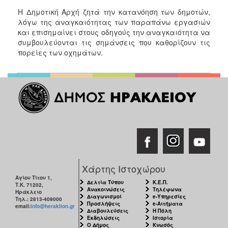
ΑΝΘΕΚΤΙΚΗ
Η Δημοτική Αρχή ζητά την κατανόηση των δημοτών,
ΠΟΛΗ
λόγω της αναγκαιότητας των παραπάνω εργασιών
και επισημαίνει στους οδηγούς την αναγκαιότητα να
συμβουλεύονται τις σημάνσεις που καθορίζουν τις
πορείες των οχημάτων.
Χάρτης Ιστοχώρου
Αγίου Τίτου 1,
Δελτία Τύπου
Κ.Ε.Π.
Τ.Κ. 71202,
Ανακοινώσεις
Τηλέφωνα
Ηράκλειο
Διαγωνισμοί
e-Υπηρεσίες
Τηλ.: 2813-409000
Προσλήψεις
e-Αιτήματα
email:
info@heraklion.gr
Διαβουλεύσεις
Η Πόλη
Εκδηλώσεις
Ιστορία
Ο Δήμος
Κνωσός