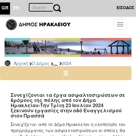
GR
EN
ΕΙΣΟΔΟΣ
Ο
Toggle
ΔΗΜΟΣ
navigati
Δελτία
Τύπου
Αρχείο
...
Αρχική
Ο Δήμος
2024
2026
2025
2024
2023
Συνεχίζονται τα έργα ασφαλτοστρώσεων σε
δρόμους της πόλης από τον Δήμο
2022
Ηρακλείου-Την Τρίτη 23 Ιουλίου 2024
2021
ξεκινούν εργασίες στην οδό Ευαγγελισμού
στον Πρασσά
2020
Συνεχίζεται από το Δήμο Ηρακλείου η υλοποίηση του
2019
προγράμματος των ασφαλτοστρώσεων οι οποίες θα