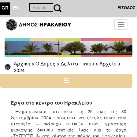
GR
EN
ΕΙΣΟΔΟΣ
Ο
Toggle
ΔΗΜΟΣ
navigati
Δελτία
Τύπου
Αρχείο
Αρχική
Ο Δήμος
Δελτία Τύπου
Αρχείο
2026
2024
2025
2024
2023
2022
Έργα στο κέντρο του Ηρακλείου
2021
Ενημερώνουμε ότι από τις 25 έως τις 30
Σεπτεμβρίου 2024 πρόκειται να εκτελεστούν από
2020
εταιρεία – πάροχο οπτικών ινών, εργασίες
2019
εκσκαφής δικτύου οπτικής ίνας για το έργο
«ΣΥΖΕΥΞΙΣ ΙΙ» στο κέντρο της πόλης του Ηρακλείου.