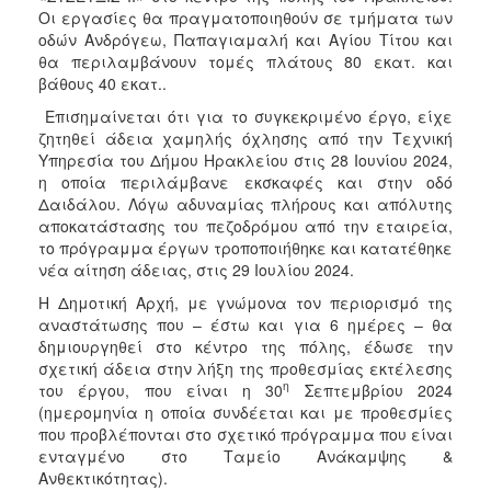
2018
Οι εργασίες θα πραγματοποιηθούν σε τμήματα των
2017
οδών Ανδρόγεω, Παπαγιαμαλή και Αγίου Τίτου και
θα περιλαμβάνουν τομές πλάτους 80 εκατ. και
2016
βάθους 40 εκατ..
2015
Επισημαίνεται ότι για το συγκεκριμένο έργο, είχε
2013
ζητηθεί άδεια χαμηλής όχλησης από την Τεχνική
Υπηρεσία του Δήμου Ηρακλείου στις 28 Ιουνίου 2024,
2012
η οποία περιλάμβανε εκσκαφές και στην οδό
2011
Δαιδάλου. Λόγω αδυναμίας πλήρους και απόλυτης
αποκατάστασης του πεζοδρόμου από την εταιρεία,
2010
το πρόγραμμα έργων τροποποιήθηκε και κατατέθηκε
2006
νέα αίτηση άδειας, στις 29 Ιουλίου 2024.
Η Δημοτική Αρχή, με γνώμονα τον περιορισμό της
αναστάτωσης που – έστω και για 6 ημέρες – θα
δημιουργηθεί στο κέντρο της πόλης, έδωσε την
σχετική άδεια στην λήξη της προθεσμίας εκτέλεσης
Ο
η
ΤΟΠΟΣ
του έργου, που είναι η 30
Σεπτεμβρίου 2024
ΜΑΣ
(ημερομηνία η οποία συνδέεται και με προθεσμίες
που προβλέπονται στο σχετικό πρόγραμμα που είναι
ΠΟΛΙΤΙΣΜΟΣ
ενταγμένο στο Ταμείο Ανάκαμψης &
Ανθεκτικότητας).