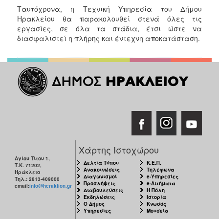
ΑΝΘΕΚΤΙΚΗ
Ταυτόχρονα, η Τεχνική Υπηρεσία του Δήμου
ΠΟΛΗ
Ηρακλείου θα παρακολουθεί στενά όλες τις
εργασίες, σε όλα τα στάδια, έτσι ώστε να
διασφαλιστεί η πλήρης και έντεχνη αποκατάσταση.
Χάρτης Ιστοχώρου
Αγίου Τίτου 1,
Δελτία Τύπου
Κ.Ε.Π.
Τ.Κ. 71202,
Ανακοινώσεις
Τηλέφωνα
Ηράκλειο
Διαγωνισμοί
e-Υπηρεσίες
Τηλ.: 2813-409000
Προσλήψεις
e-Αιτήματα
email:
info@heraklion.gr
Διαβουλεύσεις
Η Πόλη
Εκδηλώσεις
Ιστορία
Ο Δήμος
Κνωσός
Υπηρεσίες
Μουσεία