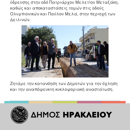
2018
ύδρευσης στην οδό Πατριάρχου Μελετίου Μεταξάκη,
καθώς και αποκαταστάσεις τομών στις οδούς
2017
Ολυμπιονικών και Παύλου Μελά, στην περιοχή των
2016
Δειλινών.
2015
2013
2012
2011
2010
2006
Ζητάμε την κατανόηση των Δημοτών για την όχληση
και την αναπόφευκτη κυκλοφοριακή αναστάτωση.
Ο
ΤΟΠΟΣ
ΜΑΣ
ΠΟΛΙΤΙΣΜΟΣ