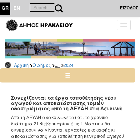
GR
EN
ΕΙΣΟΔΟΣ
Ο
Toggle
ΔΗΜΟΣ
navigati
Δελτία
Τύπου
Αρχείο
...
Αρχική
Ο Δήμος
2024
2026
2025
2024
2023
Συνεχίζονται τα έργα τοποθέτησης νέου
αγωγού και αποκατάστασης τομών
2022
οδοστρώματος από τη ΔΕΥΑΗ στα Δειλινά
2021
Από τη ΔΕΥΑΗ ανακοινώνεται ότι το χρονικό
2020
διάστημα 21 Φεβρουαρίου έως 1 Μαρτίου θα
συνεχίσουν να γίνονται εργασίες εκσκαφής κι
2019
αποκατάστασης για τοποθέτηση κεντρικού αγωγού