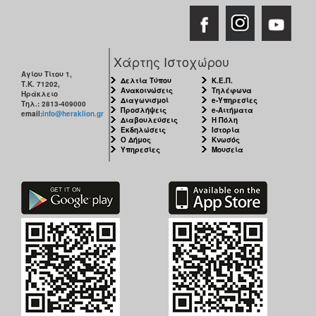
ΑΝΘΕΚΤΙΚΗ
ΠΟΛΗ
Χάρτης Ιστοχώρου
Αγίου Τίτου 1,
Δελτία Τύπου
Κ.Ε.Π.
Τ.Κ. 71202,
Ανακοινώσεις
Τηλέφωνα
Ηράκλειο
Διαγωνισμοί
e-Υπηρεσίες
Τηλ.: 2813-409000
Προσλήψεις
e-Αιτήματα
email:
info@heraklion.gr
Διαβουλεύσεις
Η Πόλη
Εκδηλώσεις
Ιστορία
Ο Δήμος
Κνωσός
Υπηρεσίες
Μουσεία