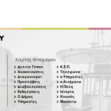
Χάρτης Ιστοχώρου
Δελτία Τύπου
Κ.Ε.Π.
Ανακοινώσεις
Τηλέφωνα
Διαγωνισμοί
e-Υπηρεσίες
Προσλήψεις
e-Αιτήματα
Διαβουλεύσεις
Η Πόλη
Εκδηλώσεις
Ιστορία
Ο Δήμος
Κνωσός
Υπηρεσίες
Μουσεία