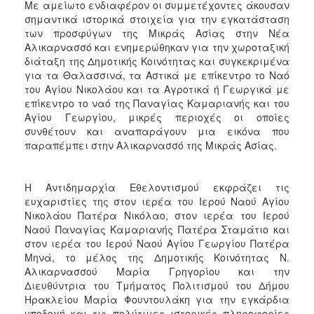
Με αμείωτο ενδιαφέρον οι συμμετέχοντες άκουσαν
ΑΝΘΕΚΤΙΚΗ
σημαντικά ιστορικά στοιχεία για την εγκατάσταση
ΠΟΛΗ
των προσφύγων της Μικράς Ασίας στην Νέα
Αλικαρνασσό και ενημερώθηκαν για την χωροταξική
διάταξη της Δημοτικής Κοινότητας και συγκεκριμένα
για τα Θαλασσινά, τα Αστικά με επίκεντρο το Ναό
του Αγίου Νικολάου και τα Αγροτικά ή Γεωργικά με
επίκεντρο το ναό της Παναγίας Καμαριανής και του
Αγίου Γεωργίου, μικρές περιοχές οι οποίες
συνθέτουν και αναπαράγουν μια εικόνα που
παραπέμπει στην Αλικαρνασσό της Μικράς Ασίας.
Η Αντιδημαρχία Εθελοντισμού εκφράζει τις
ευχαριστίες της στον ιερέα του Ιερού Ναού Αγίου
Νικολάου Πατέρα Νικόλαο, στον ιερέα του Ιερού
Ναού Παναγίας Καμαριανής Πατέρα Σταμάτιο και
στον ιερέα του Ιερού Ναού Αγίου Γεωργίου Πατέρα
Μηνά, το μέλος της Δημοτικής Κοινότητας Ν.
Αλικαρνασσού Μαρία Γρηγορίου και την
Διευθύντρια του Τμήματος Πολιτισμού του Δήμου
Ηρακλείου Μαρία Φουντουλάκη για την εγκάρδια
υποδοχή και τις πολύτιμες ιστορικές πληροφορίες