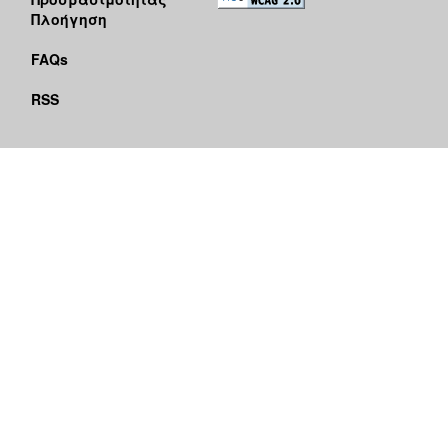
Πλοήγηση
FAQs
RSS