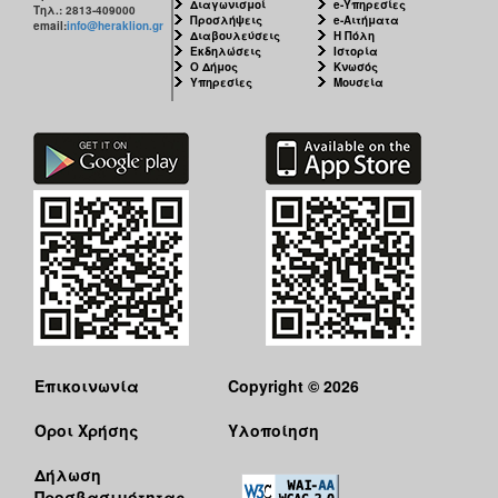
Διαγωνισμοί
e-Υπηρεσίες
Τηλ.: 2813-409000
Προσλήψεις
e-Αιτήματα
email:
info@heraklion.gr
Διαβουλεύσεις
Η Πόλη
Εκδηλώσεις
Ιστορία
Ο Δήμος
Κνωσός
Υπηρεσίες
Μουσεία
Επικοινωνία
Copyright © 2026
Όροι Χρήσης
Υλοποίηση
Δήλωση
Προσβασιμότητας