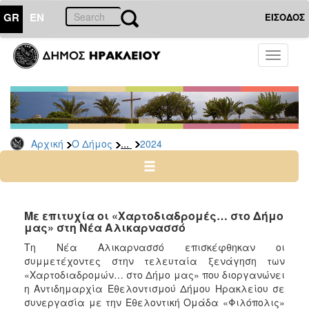
GR
EN
ΕΙΣΟΔΟΣ
Ο
Toggle
ΔΗΜΟΣ
navigati
Δελτία
Τύπου
Αρχείο
...
Αρχική
Ο Δήμος
2024
2026
2025
2024
2023
Με επιτυχία οι «Χαρτοδιαδρομές… στο Δήμο
μας» στη Νέα Αλικαρνασσό
2022
Τη Νέα Αλικαρνασσό επισκέφθηκαν οι
2021
συμμετέχοντες στην τελευταία ξενάγηση των
2020
«Χαρτοδιαδρομών… στο Δήμο μας» που διοργανώνει
η Αντιδημαρχία Εθελοντισμού Δήμου Ηρακλείου σε
2019
συνεργασία με την Εθελοντική Ομάδα «Φιλόπολις»