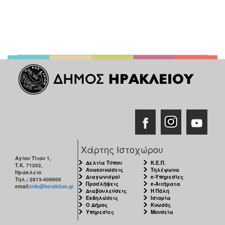
ΑΝΘΕΚΤΙΚΗ
ΠΟΛΗ
Χάρτης Ιστοχώρου
Αγίου Τίτου 1,
Δελτία Τύπου
Κ.Ε.Π.
Τ.Κ. 71202,
Ανακοινώσεις
Τηλέφωνα
Ηράκλειο
Διαγωνισμοί
e-Υπηρεσίες
Τηλ.: 2813-409000
Προσλήψεις
e-Αιτήματα
email:
info@heraklion.gr
Διαβουλεύσεις
Η Πόλη
Εκδηλώσεις
Ιστορία
Ο Δήμος
Κνωσός
Υπηρεσίες
Μουσεία