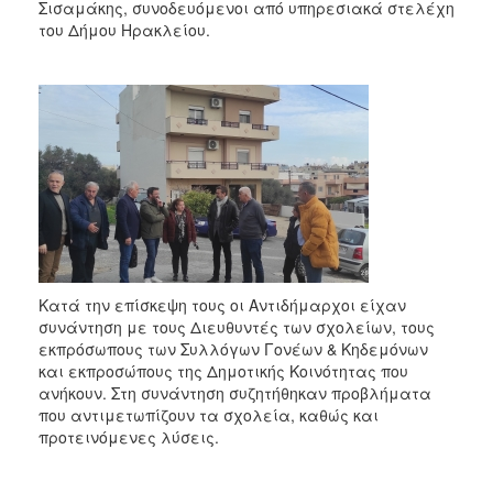
2018
Σισαμάκης, συνοδευόμενοι από υπηρεσιακά στελέχη
του Δήμου Ηρακλείου.
2017
2016
2015
2013
2012
2011
2010
2006
Κατά την επίσκεψη τους οι Αντιδήμαρχοι είχαν
συνάντηση με τους Διευθυντές των σχολείων, τους
εκπρόσωπους των Συλλόγων Γονέων & Κηδεμόνων
και εκπροσώπους της Δημοτικής Κοινότητας που
Ο
ΤΟΠΟΣ
ανήκουν. Στη συνάντηση συζητήθηκαν προβλήματα
ΜΑΣ
που αντιμετωπίζουν τα σχολεία, καθώς και
προτεινόμενες λύσεις.
ΠΟΛΙΤΙΣΜΟΣ