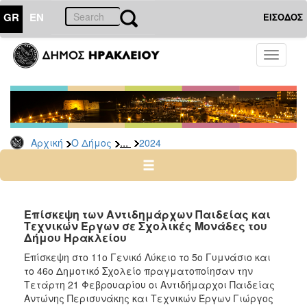
GR
EN
ΕΙΣΟΔΟΣ
Ο
Toggle
ΔΗΜΟΣ
navigati
Δελτία
Τύπου
Αρχείο
...
Αρχική
Ο Δήμος
2024
2026
2025
2024
2023
Επίσκεψη των Αντιδημάρχων Παιδείας και
Τεχνικών Έργων σε Σχολικές Μονάδες του
2022
Δήμου Ηρακλείου
2021
Επίσκεψη στο 11ο Γενικό Λύκειο το 5ο Γυμνάσιο και
2020
το 46ο Δημοτικό Σχολείο πραγματοποίησαν την
Τετάρτη 21 Φεβρουαρίου οι Αντιδήμαρχοι Παιδείας
2019
Αντώνης Περισυνάκης και Τεχνικών Έργων Γιώργος