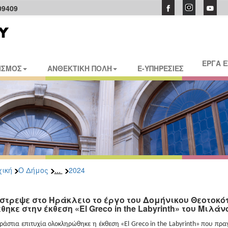
09409
ΕΡΓΑ 
ΙΣΜΟΣ
ΑΝΘΕΚΤΙΚΗ ΠΟΛΗ
E-ΥΠΗΡΕΣΙΕΣ
...
ική
Ο Δήμος
2024
στρεψε στο Ηράκλειο το έργο του Δομήνικου Θεοτοκό
θηκε στην έκθεση «El Greco in the Labyrinth» του Μιλάν
ράστια επιτυχία ολοκληρώθηκε η έκθεση «
El
Greco
in
the
Labyrinth
» που πρα