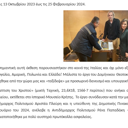
ις 13 Οκτωβρίου 2023 έως τις 25 Φεβρουαρίου 2024.
σημαντική αυτή έκθεση παρουσιαστήκαν στο κοινό της Ιταλίας και όχι μόνο ε
γαλία, Αμερική, Πολωνία και Ελλάδα! Μάλιστα το έργο του Δομήνικου Θεοτο
χθηκε από την χώρα μας και «ταξίδεψε» με προσωρινό δανεισμό και υπουργικ
πτιση του Χριστού» (μικτή Τεχνική, 23,6Χ18, 1566-7 περίπου) που ανήκει
είου, εκτίθεται στο Ιστορικό Μουσείο Κρήτης.
Το έργο συνόδευσαν κατά την μ
ήμαρχος Πολιτισμού Αριστέα Πλεύρη και η υπεύθυνη της Δημοτικής Πινακ
ουάριο του 2024, ανέλαβε η Αντιδήμαρχος Πολιτισμού Ρένα Παπαδάκη 
ατοποιήθηκε με πολύ αυστηρά πρωτόκολλα ασφαλείας.