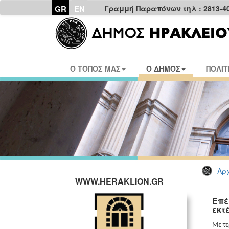
GR
EN
Γραμμή Παραπόνων τηλ : 2813-4
Ο ΤΟΠΟΣ ΜΑΣ
Ο ΔΗΜΟΣ
ΠΟΛΙΤ
Αρχ
WWW.HERAKLION.GR
Επέ
εκτέ
Με τε