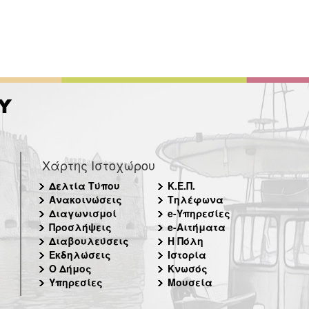
Χάρτης Ιστοχώρου
Δελτία Τύπου
Κ.Ε.Π.
Ανακοινώσεις
Τηλέφωνα
Διαγωνισμοί
e-Υπηρεσίες
Προσλήψεις
e-Αιτήματα
Διαβουλεύσεις
Η Πόλη
Εκδηλώσεις
Ιστορία
Ο Δήμος
Κνωσός
Υπηρεσίες
Μουσεία