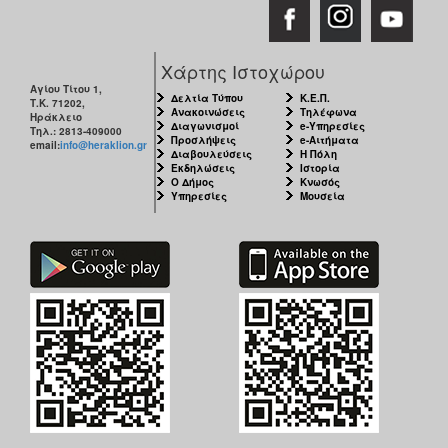
Χάρτης Ιστοχώρου
Αγίου Τίτου 1,
Δελτία Τύπου
Κ.Ε.Π.
Τ.Κ. 71202,
Ανακοινώσεις
Τηλέφωνα
Ηράκλειο
Διαγωνισμοί
e-Υπηρεσίες
Τηλ.: 2813-409000
Προσλήψεις
e-Αιτήματα
email:
info@heraklion.gr
Διαβουλεύσεις
Η Πόλη
Εκδηλώσεις
Ιστορία
Ο Δήμος
Κνωσός
Υπηρεσίες
Μουσεία