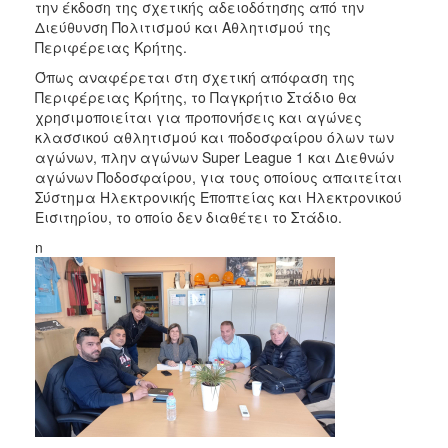
2018
την έκδοση της σχετικής αδειοδότησης από την
Διεύθυνση Πολιτισμού και Αθλητισμού της
2017
Περιφέρειας Κρήτης.
2016
Όπως αναφέρεται στη σχετική απόφαση της
2015
Περιφέρειας Κρήτης, το Παγκρήτιο Στάδιο θα
χρησιμοποιείται για προπονήσεις και αγώνες
2013
κλασσικού αθλητισμού και ποδοσφαίρου όλων των
2012
αγώνων, πλην αγώνων Super League 1 και Διεθνών
αγώνων Ποδοσφαίρου, για τους οποίους απαιτείται
2011
Σύστημα Ηλεκτρονικής Εποπτείας και Ηλεκτρονικού
2010
Εισιτηρίου, το οποίο δεν διαθέτει το Στάδιο.
2006
n
Ο
ΤΟΠΟΣ
ΜΑΣ
ΠΟΛΙΤΙΣΜΟΣ