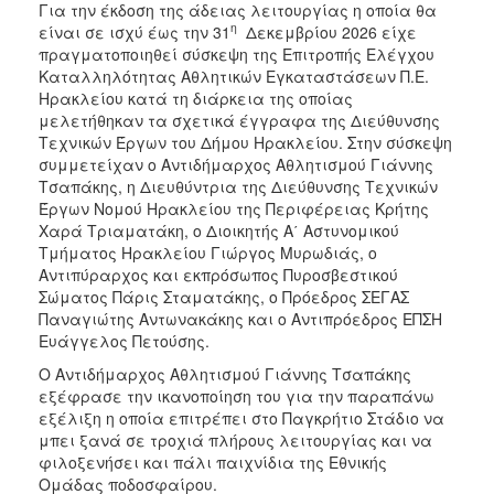
Για την έκδοση της άδειας λειτουργίας η οποία θα
ΑΝΘΕΚΤΙΚΗ
ΠΟΛΗ
η
είναι σε ισχύ έως την 31
Δεκεμβρίου 2026 είχε
πραγματοποιηθεί σύσκεψη της Επιτροπής Ελέγχου
Καταλληλότητας Αθλητικών Εγκαταστάσεων Π.Ε.
Ηρακλείου κατά τη διάρκεια της οποίας
μελετήθηκαν τα σχετικά έγγραφα της Διεύθυνσης
Τεχνικών Έργων του Δήμου Ηρακλείου. Στην σύσκεψη
συμμετείχαν ο Αντιδήμαρχος Αθλητισμού Γιάννης
Τσαπάκης, η Διευθύντρια της Διεύθυνσης Τεχνικών
Έργων Νομού Ηρακλείου της Περιφέρειας Κρήτης
Χαρά Τριαματάκη, ο Διοικητής Α΄ Αστυνομικού
Τμήματος Ηρακλείου Γιώργος Μυρωδιάς, ο
Αντιπύραρχος και εκπρόσωπος Πυροσβεστικού
Σώματος Πάρις Σταματάκης, ο Πρόεδρος ΣΕΓΑΣ
Παναγιώτης Αντωνακάκης και ο Αντιπρόεδρος ΕΠΣΗ
Ευάγγελος Πετούσης.
Ο Αντιδήμαρχος Αθλητισμού Γιάννης Τσαπάκης
εξέφρασε την ικανοποίηση του για την παραπάνω
εξέλιξη η οποία επιτρέπει στο Παγκρήτιο Στάδιο να
μπει ξανά σε τροχιά πλήρους λειτουργίας και να
φιλοξενήσει και πάλι παιχνίδια της Εθνικής
Ομάδας ποδοσφαίρου.