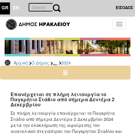
GR
EN
ΕΙΣΟΔΟΣ
Ο
Toggle
ΔΗΜΟΣ
navigati
Δελτία
Τύπου
Αρχείο
...
Αρχική
Ο Δήμος
2024
2026
2025
2024
2023
Επανέρχεται σε πλήρη λειτουργία το
Παγκρήτιο Στάδιο από σήμερα Δευτέρα 2
2022
Δεκεμβρίου
2021
Σε πλήρη λειτουργία επανέρχεται το Παγκρήτιο
2020
Στάδιο από σήμερα Δευτέρα 2 Δεκεμβρίου 2024
μετά την ολοκλήρωση της αφαίρεσης του
2019
ανατολικού στεγάστρου του Παγκρητίου Σταδίου και