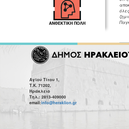
αποκ
όλες
ζημι
Παγκ
ΑΝΘΕΚΤΙΚΗ ΠΟΛΗ
Αγίου Τίτου 1,
Τ.Κ. 71202,
Ηράκλειο
Τηλ.: 2813-409000
email:
info@heraklion.gr