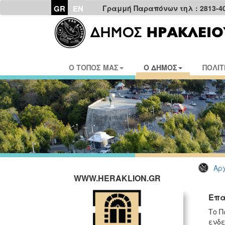
GR
EN
Γραμμή Παραπόνων τηλ : 2813-4
Ο ΤΟΠΟΣ ΜΑΣ
Ο ΔΗΜΟΣ
ΠΟΛΙΤ
Αρχ
WWW.HERAKLION.GR
Επα
Το Π
ενδε