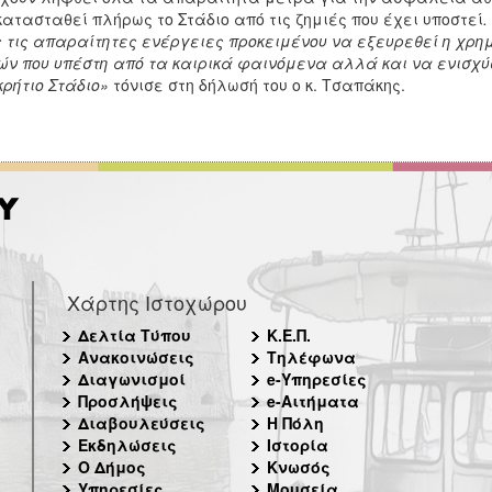
ατασταθεί πλήρως το Στάδιο από τις ζημιές που έχει υποστεί
.
 τις απαραίτητες ενέργειες προκειμένου να εξευρεθεί η χρη
ών που υπέστη από τα καιρικά φαινόμενα αλλά και να ενισχύσ
ρήτιο Στάδιο»
τόνισε στη δήλωσή του ο κ. Τσαπάκης.
Χάρτης Ιστοχώρου
Δελτία Τύπου
Κ.Ε.Π.
Ανακοινώσεις
Τηλέφωνα
Διαγωνισμοί
e-Υπηρεσίες
Προσλήψεις
e-Αιτήματα
Διαβουλεύσεις
Η Πόλη
Εκδηλώσεις
Ιστορία
Ο Δήμος
Κνωσός
Υπηρεσίες
Μουσεία