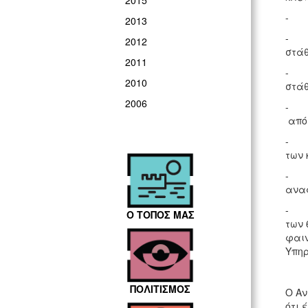
2015
- Η 
2013
- Η 
2012
στάθ
2011
- Η 
2010
στάθ
2006
- Δί
από 
- Δί
των 
- Κρ
αναφ
- Κρ
Ο ΤΟΠΟΣ ΜΑΣ
των 
φαιν
Υπηρ
ΠΟΛΙΤΙΣΜΟΣ
Ο Αν
ότι 