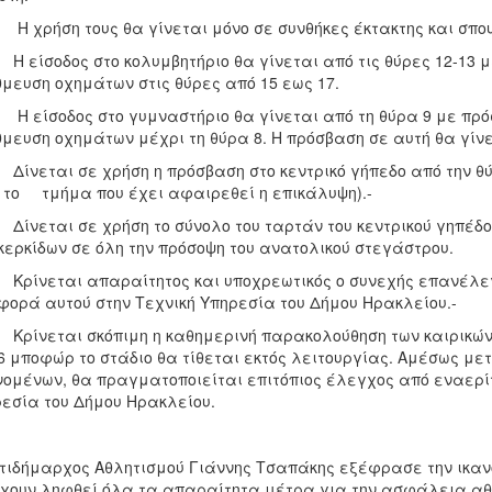
χρήση τους θα γίνεται μόνο σε συνθήκες έκτακτης και σπο
είσοδος στο κολυμβητήριο θα γίνεται από τις θύρες 12-13 μ
μευση οχημάτων στις θύρες από 15 εως 17.
είσοδος στο γυμναστήριο θα γίνεται από τη θύρα 9 με πρόσ
μευση οχημάτων μέχρι τη θύρα 8. Η πρόσβαση σε αυτή θα γίνε
νεται σε χρήση η πρόσβαση στο κεντρικό γήπεδο από την θύρ
το τμήμα που έχει αφαιρεθεί η επικάλυψη).-
νεται σε χρήση το σύνολο του ταρτάν του κεντρικού γηπέδο
κερκίδων σε όλη την πρόσοψη του ανατολικού στεγάστρου.
ίνεται απαραίτητος και υποχρεωτικός ο συνεχής επανέλεγχ
ορά αυτού στην Τεχνική Υπηρεσία του Δήμου Ηρακλείου.-
ίνεται σκόπιμη η καθημερινή παρακολούθηση των καιρικών
6 μποφώρ το στάδιο θα τίθεται εκτός λειτουργίας. Αμέσως με
ομένων, θα πραγματοποιείται επιτόπιος έλεγχος από εναερί
εσία του Δήμου Ηρακλείου.
τιδήμαρχος Αθλητισμού Γιάννης Τσαπάκης εξέφρασε την ικανο
έχουν ληφθεί όλα τα απαραίτητα μέτρα για την ασφάλεια αθ