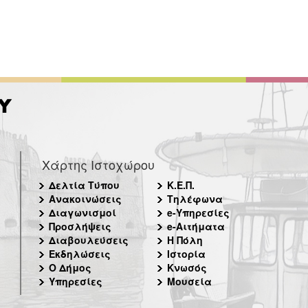
Χάρτης Ιστοχώρου
Δελτία Τύπου
Κ.Ε.Π.
Ανακοινώσεις
Τηλέφωνα
Διαγωνισμοί
e-Υπηρεσίες
Προσλήψεις
e-Αιτήματα
Διαβουλεύσεις
Η Πόλη
Εκδηλώσεις
Ιστορία
Ο Δήμος
Κνωσός
Υπηρεσίες
Μουσεία