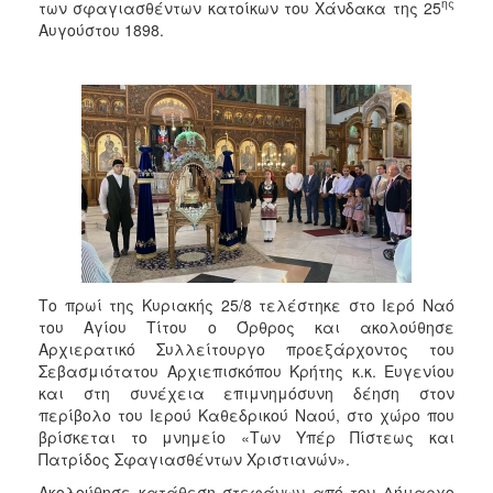
2018
ης
των σφαγιασθέντων κατοίκων του Χάνδακα της 25
Αυγούστου 1898.
2017
2016
2015
2013
2012
2011
2010
2006
Το πρωί της Κυριακής 25/8 τελέστηκε στο Ιερό Ναό
του Αγίου Τίτου ο Όρθρος και ακολούθησε
Αρχιερατικό Συλλείτουργο προεξάρχοντος του
Σεβασμιότατου Αρχιεπισκόπου Κρήτης κ.κ. Ευγενίου
Ο
ΤΟΠΟΣ
και στη συνέχεια επιμνημόσυνη δέηση στον
ΜΑΣ
περίβολο του Ιερού Καθεδρικού Ναού, στο χώρο που
βρίσκεται το μνημείο «Των Υπέρ Πίστεως και
ΠΟΛΙΤΙΣΜΟΣ
Πατρίδος Σφαγιασθέντων Χριστιανών».
Ακολούθησε κατάθεση στεφάνων από τον Δήμαρχο