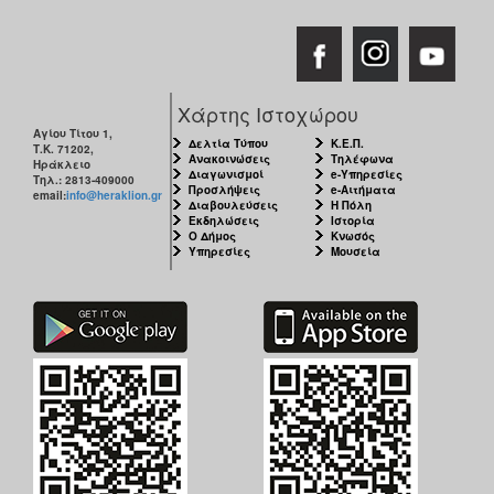
Χάρτης Ιστοχώρου
Αγίου Τίτου 1,
Δελτία Τύπου
Κ.Ε.Π.
Τ.Κ. 71202,
Ανακοινώσεις
Τηλέφωνα
Ηράκλειο
Διαγωνισμοί
e-Υπηρεσίες
Τηλ.: 2813-409000
Προσλήψεις
e-Αιτήματα
email:
info@heraklion.gr
Διαβουλεύσεις
Η Πόλη
Εκδηλώσεις
Ιστορία
Ο Δήμος
Κνωσός
Υπηρεσίες
Μουσεία