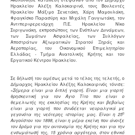
ΑΝΘΕΚΤΙΚΗ
Ηρακλείου Αλέξη Καλοκαιρινό, τους Βουλευτές
ΠΟΛΗ
Ηρακλείου Μάξιμο Σενετάκη, Χάρη Μαμουλάκη,
Φραγκίσκο Παρασύρη και Μιχάλη Γαυγιωτάκη, τον
Αντιπεριφερειάρχη Π.Ε. Ηρακλείου Νίκο
Συριγωνάκη, εκπροσώπους των Ενόπλων Δυνάμεων,
των Σωμάτων Ασφαλείας, των Συλλόγων
Αποστράτων Αξιωματικών Στρατού Ξηράς και
Αεροπορίας, του Οικονομικού Επιμελητηρίου
Ελλάδας - Τμήμα Ανατολικής Κρήτης και του
Εργατικού Κέντρου Ηρακλείου.
Σε δήλωσή του αμέσως μετά το τέλος της τελετής, ο
Δήμαρχος Ηρακλείου Αλέξης Καλοκαιρινός τόνισε:
«Σήμερα είναι μια διπλή γιορτή. Είναι μια γιορτή
θρησκευτική για τον Άγιο Τίτο που είναι ο
θεμελιωτής της εκκλησίας της Κρήτης και βεβαίως
είναι μια γιορτή που συνδέεται νευραλγικά με
η
γεγονότα της νεότερης ιστορίας μας. Είναι η 25
Αυγούστου του 1898, είναι η μέρα εκείνη που άνοιξε
τον δρόμο για την αυτονομία της Κρήτης και για την
ενσωμάτωσή της, 15 χρόνια αργότερα, στον εθνικό