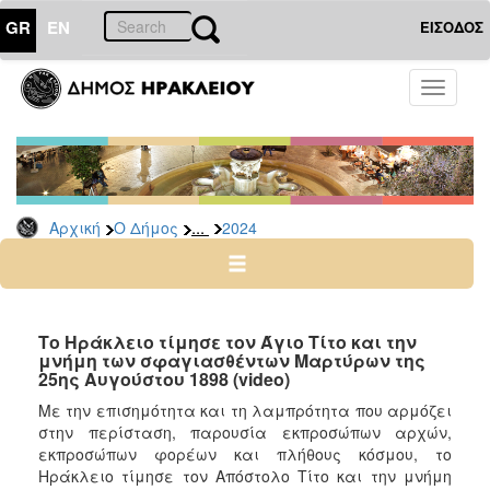
GR
EN
ΕΙΣΟΔΟΣ
Ο
Toggle
ΔΗΜΟΣ
navigati
Δελτία
Τύπου
Αρχείο
...
Αρχική
Ο Δήμος
2024
2026
2025
2024
2023
Το Ηράκλειο τίμησε τον Άγιο Τίτο και την
μνήμη των σφαγιασθέντων Μαρτύρων της
2022
25ης Αυγούστου 1898 (video)
2021
Με την επισημότητα και τη λαμπρότητα που αρμόζει
2020
στην περίσταση, παρουσία εκπροσώπων αρχών,
εκπροσώπων φορέων και πλήθους κόσμου, το
2019
Ηράκλειο τίμησε τον Απόστολο Τίτο και την μνήμη