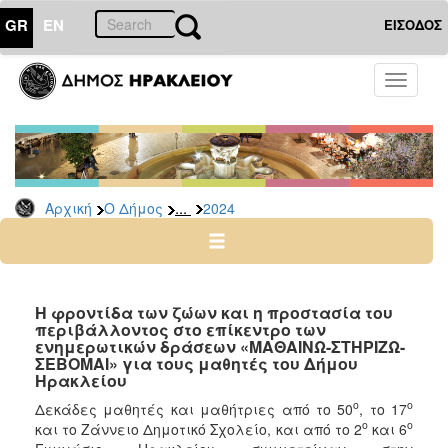
GR
EN
ΕΙΣΟΔΟΣ
Ο
Toggle
ΔΗΜΟΣ
navigati
Δελτία
Τύπου
Αρχείο
...
Αρχική
Ο Δήμος
2024
2026
2025
2024
2023
Η φροντίδα των ζώων και η προστασία του
περιβάλλοντος στο επίκεντρο των
2022
ενημερωτικών δράσεων «ΜΑΘΑΙΝΩ-ΣΤΗΡΙΖΩ-
2021
ΣΕΒΟΜΑΙ» για τους μαθητές του Δήμου
Ηρακλείου
2020
ο
ο
Δεκάδες μαθητές και μαθήτριες από το 50
, το 17
2019
ο
ο
και το Ζάννειο Δημοτικό Σχολείο, και από το 2
και 6