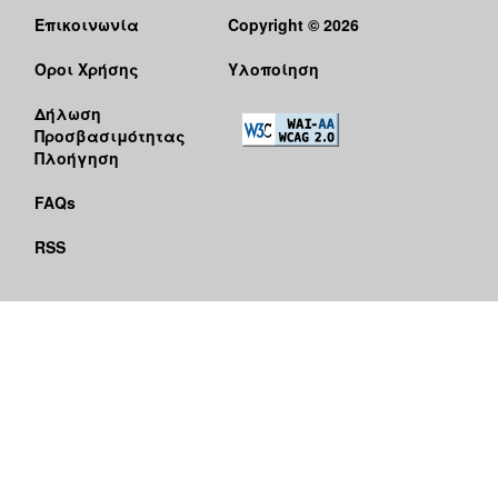
Επικοινωνία
Copyright © 2026
Όροι Χρήσης
Υλοποίηση
Δήλωση
Προσβασιμότητας
Πλοήγηση
FAQs
RSS