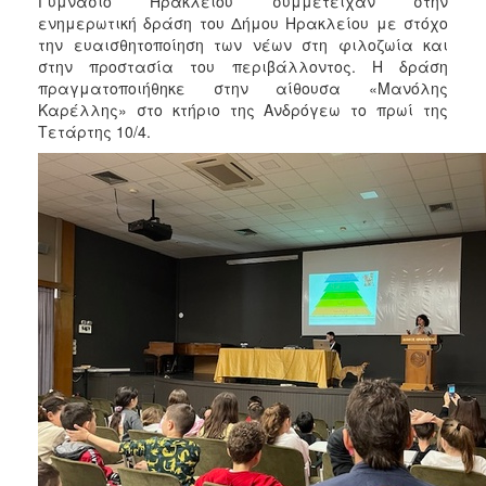
Γυμνάσιο Ηρακλείου συμμετείχαν στην
2018
ενημερωτική δράση του Δήμου Ηρακλείου με στόχο
2017
την ευαισθητοποίηση των νέων στη φιλοζωία και
στην προστασία του περιβάλλοντος. Η δράση
2016
πραγματοποιήθηκε στην αίθουσα «Μανόλης
2015
Καρέλλης» στο κτήριο της Ανδρόγεω το πρωί της
Τετάρτης 10/4.
2013
2012
2011
2010
2006
Ο
ΤΟΠΟΣ
ΜΑΣ
ΠΟΛΙΤΙΣΜΟΣ