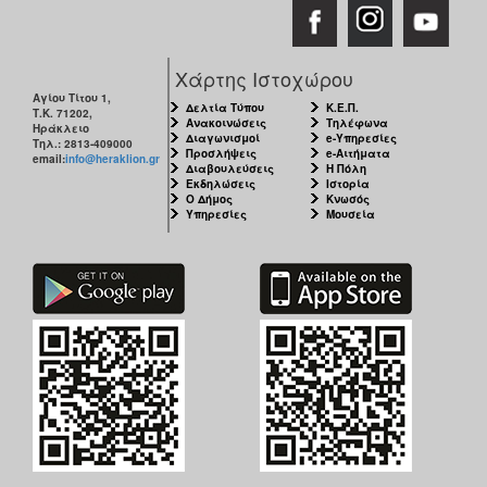
Χάρτης Ιστοχώρου
Αγίου Τίτου 1,
Δελτία Τύπου
Κ.Ε.Π.
Τ.Κ. 71202,
Ανακοινώσεις
Τηλέφωνα
Ηράκλειο
Διαγωνισμοί
e-Υπηρεσίες
Τηλ.: 2813-409000
Προσλήψεις
e-Αιτήματα
email:
info@heraklion.gr
Διαβουλεύσεις
Η Πόλη
Εκδηλώσεις
Ιστορία
Ο Δήμος
Κνωσός
Υπηρεσίες
Μουσεία